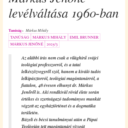
levélváltása 1960-ban
Tanúság
Márkus Mihály
TANÚSÁG
MÁRKUS MIHÁLY
EMIL BRUNNER
MÁRKUS JENŐNÉ
2025/3
Az alábbi írás nem csak a világhírű svájci
teológiai professzorról, és a tatai
lelkészözvegyről szól, hanem a kiváló tudós
lelkipásztorról, teológiai magántanárról, a
fiatalon, 48 évesen elhunyt
dr. Márkus
Jenő
ről is. Aki rendkívül rövid élete során
értékes és szerteágazó tudományos munkát
végzett az egyháztörténet és a dogmatika
területén.
Bázeli és bécsi tanulmányai után a Pápai
Teológián tett magántanári vizsgát