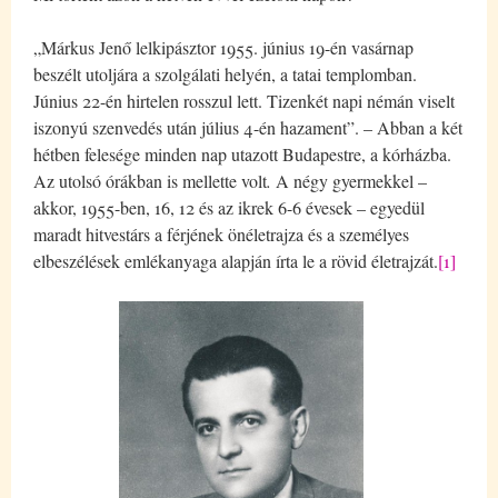
„Márkus Jenő lelkipásztor 1955. június 19-én vasárnap
beszélt utoljára a szolgálati helyén, a tatai templomban.
Június 22-én hirtelen rosszul lett. Tizenkét napi némán viselt
iszonyú szenvedés után július 4-én hazament”. – Abban a két
hétben felesége minden nap utazott Budapestre, a kórházba.
Az utolsó órákban is mellette volt
.
A négy gyermekkel –
akkor, 1955-ben, 16, 12 és az ikrek 6-6 évesek – egyedül
maradt hitvestárs a férjének önéletrajza és a személyes
elbeszélések emlékanyaga alapján írta le a rövid életrajzát.
[1]