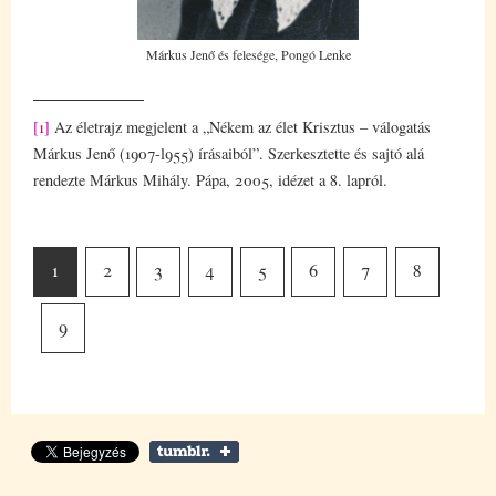
Márkus Jenő és felesége, Pongó Lenke
[1]
Az életrajz megjelent a „Nékem az élet Krisztus – válogatás
Márkus Jenő (1907-l955) írásaiból”. Szerkesztette és sajtó alá
rendezte Márkus Mihály. Pápa, 2005, idézet a 8. lapról.
1
2
3
4
5
6
7
8
9