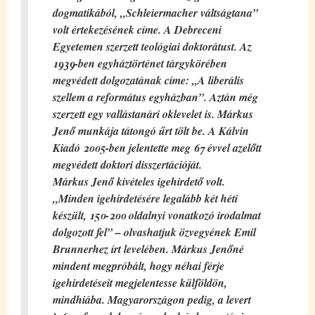
dogmatikából, „Schleiermacher váltságtana”
volt értekezésének címe. A Debreceni
Egyetemen szerzett teológiai doktorátust. Az
1939-ben egyháztörténet tárgykörében
megvédett dolgozatának címe: „A liberális
szellem a református egyházban”. Aztán még
szerzett egy vallástanári oklevelet is. Márkus
Jenő munkája tátongó űrt tölt be. A Kálvin
Kiadó 2005-ben jelentette meg 67 évvel azelőtt
megvédett doktori disszertációját.
Márkus Jenő kivételes igehirdető volt.
„Minden igehirdetésére legalább két héti
készült, 150-200 oldalnyi vonatkozó irodalmat
dolgozott fel” – olvashatjuk özvegyének Emil
Brunnerhez írt levelében.
Márkus Jenőné
mindent megpróbált, hogy néhai férje
igehirdetéseit megjelentesse külföldön,
mindhiába. Magyarországon pedig, a levert