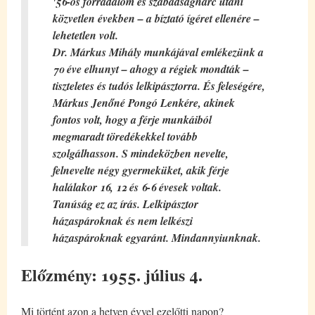
'56-os forradalom és szabadságharc utáni
közvetlen években – a bíztató ígéret ellenére –
lehetetlen volt.
Dr. Márkus Mihály
munkájával emlékezünk a
70 éve elhunyt – ahogy a régiek mondták –
tiszteletes és tudós lelkipásztorra. És feleségére,
Márkus Jenőné Pongó Lenkére, akinek
fontos volt, hogy a férje munkáiból
megmaradt töredékekkel tovább
szolgálhasson. S mindeközben nevelte,
felnevelte négy gyermeküket, akik férje
halálakor 16, 12 és 6-6 évesek voltak.
Tanúság ez az írás. Lelkipásztor
házaspároknak és nem lelkészi
házaspároknak egyaránt. Mindannyiunknak.
Előzmény: 1955. július 4.
Mi történt azon a hetven évvel ezelőtti napon?