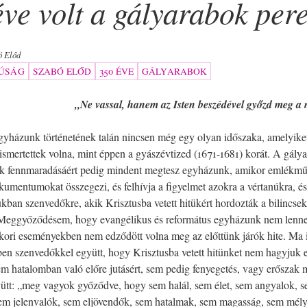
éve volt a gályarabok per
ó Előd
ÚSÁG
SZABÓ ELŐD
350 ÉVE
GÁLYARABOK
„Ne vassal, hanem az Isten beszédével győzd meg a m
gyházunk történetének talán nincsen még egy olyan időszaka, amelyike
 ismertettek volna, mint éppen a gyászévtized (1671-1681) korát. A gály
k fennmaradásáért pedig mindent megtesz egyházunk, amikor emlékműv
umentumokat összegezi, és felhívja a figyelmet azokra a vértanúkra, és
ukban szenvedőkre, akik Krisztusba vetett hitükért hordozták a bilincsek
 Meggyőződésem, hogy evangélikus és református egyházunk nem lenne
ori eseményekben nem edződött volna meg az előttünk járók hite. Ma i
en szenvedőkkel együtt, hogy Krisztusba vetett hitünket nem hagyjuk 
em hatalomban való előre jutásért, sem pedig fenyegetés, vagy erőszak m
yütt: „meg vagyok győződve, hogy sem halál, sem élet, sem angyalok, 
sem jelenvalók, sem eljövendők, sem hatalmak, sem magasság, sem mél