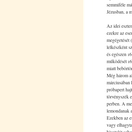
semmiféle más
Jézusban, a 
Az idei eszte
ezekre az ese
megégetését (
lelkészként s
és egészen 167
működését 167
miatt bebörtö
Még három al
márciusában 
próbapert haj
törvényszék e
perben. A megj
lemondanak a 
Ezekben az es
vagy elhagyta 
hivatalát seh