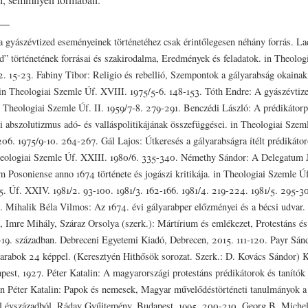
 gyászévtized eseményeinek történetéhez csak érintőlegesen néhány forrás. L
d” történetének forrásai és szakirodalma, Eredmények és feladatok. in Theolog
2. 15-23. Fabiny Tibor: Religio és rebellió, Szempontok a gályarabság okainak
in Theologiai Szemle Úf. XVIII. 1975/5-6. 148-153. Tóth Endre: A gyászévtize
n Theologiai Szemle Úf. II. 1959/7-8. 279-291. Benczédi László: A prédikátorpe
óti abszolutizmus adó- és valláspolitikájának összefüggései. in Theologiai Szem
206. 1975/9-10. 264-267. Gál Lajos: Útkeresés a gályarabságra ítélt prédikáto
heologiai Szemle Úf. XXIII. 1980/6. 335-340. Némethy Sándor: A Delegatum 
m Posoniense anno 1674 története és jogászi kritikája. in Theologiai Szemle Ú
5. Úf. XXIV. 1981/2. 93-100. 1981/3. 162-166. 1981/4. 219-224. 1981/5. 295-
. Mihalik Béla Vilmos: Az 1674. évi gályarabper előzményei és a bécsi udvar.
 Imre Mihály, Száraz Orsolya (szerk.): Mártírium és emlékezet, Protestáns és
5-19. században. Debreceni Egyetemi Kiadó, Debrecen, 2015. 111-120. Payr Sá
yarabok 24 képpel. (Keresztyén Hithősök sorozat. Szerk.: D. Kovács Sándor) K
est, 1927. Péter Katalin: A magyarországi protestáns prédikátorok és tanítók e
in Péter Katalin: Papok és nemesek, Magyar művelődéstörténeti tanulmányok a
l évszázadból. Ráday Gyűjtemény, Budapest, 1995. 200-210. Georg B. Michel