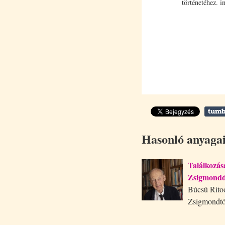
történetéhez. i
Hasonló anyaga
Találkozás
Zsigmondd
Búcsú Rito
Zsigmondtó