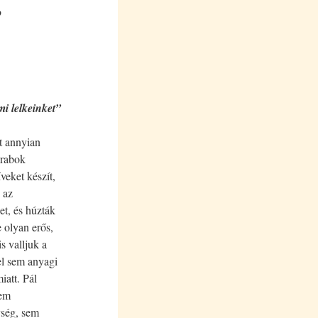
e
i lelkeinket”
t annyian
arabok
eket készít,
 az
et, és húzták
 olyan erős,
s valljuk a
el sem anyagi
iatt. Pál
sem
ység, sem