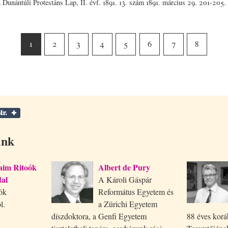
n Dunántúli Protestáns Lap, II. évf. 1891. 13. szám 1891. március 29. 201-205.
1
2
3
4
5
6
7
8
ink
aim Ritoók
Albert de Pury
al
A Károli Gáspár
ók
Református Egyetem és
l.
a Zürichi Egyetem
díszdoktora, a Genfi Egyetem
88 éves korá