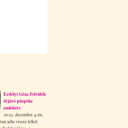
Erdélyi Géza Felvidék
őrjáró püspöke
emlékére
2025. december 4-én,
ban adta vissza lelkét