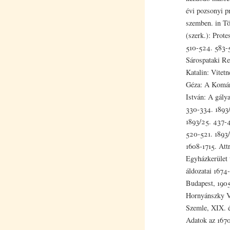
évi pozsonyi pr
szemben. in Tö
(szerk.): Prot
510-524. 583-5
Sárospataki Re
Katalin: Vitet
Géza: A Komár
István: A gálya
330-334. 1893/
1893/25. 437-
520-521. 1893/
1608-1715. Att
Egyházkerület 
áldozatai 1674
Budapest, 1905
Hornyánszky Vi
Szemle, XIX. 
Adatok az 1670-