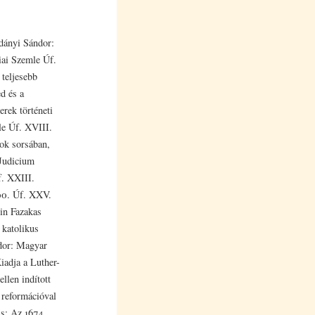
adányi Sándor:
iai Szemle Úf.
 teljesebb
d és a
rek történeti
le Úf. XVIII.
rok sorsában,
Judicium
f. XXIII.
300. Úf. XXV.
 in Fazakas
 katolikus
ndor: Magyar
iadja a Luther-
llen indított
 reformációval
s: Az 1674.