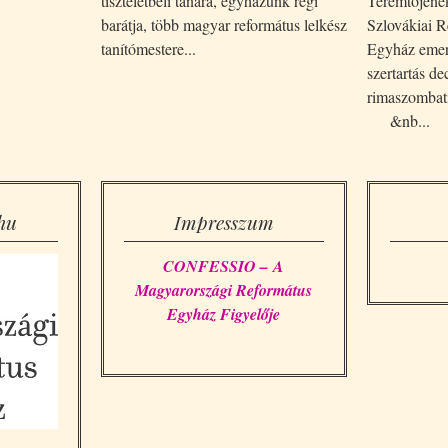
tiszteletbeli tanára, egyházunk régi
Teremtőjének
barátja, több magyar református lelkész
Szlovákiai 
tanítómestere...
Egyház emer
szertartás d
rimaszombat
&nb...
hu
Impresszum
CONFESSIO – A
Magyarországi Református
Egyház Figyelője