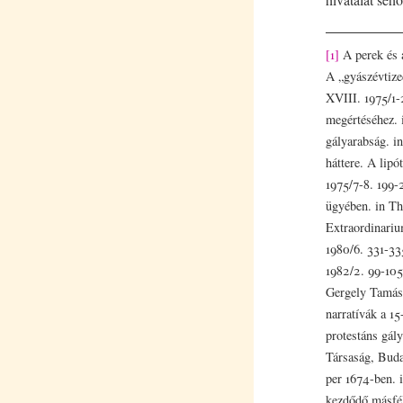
[1]
A perek és a
A „gyászévtize
XVIII. 1975/1-
megértéséhez. 
gályarabság. i
háttere. A lip
1975/7-8. 199-
ügyében. in T
Extraordinariu
1980/6. 331-33
1982/2. 99-105
Gergely Tamás,
narratívák a 1
protestáns gál
Társaság, Budap
per 1674-ben. 
kezdődő másfé