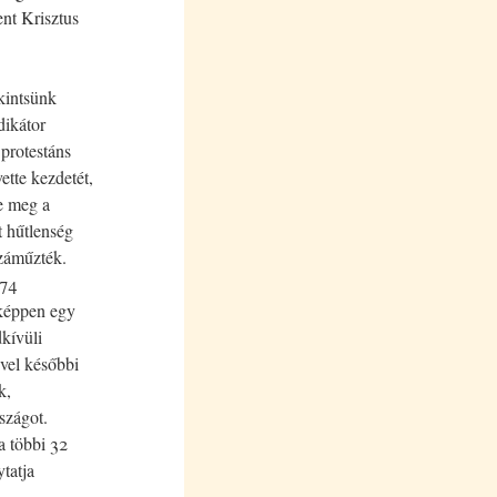
ent Krisztus
ekintsünk
dikátor
protestáns
ette kezdetét,
e meg a
t hűtlenség
száműzték.
674
nképpen egy
kívüli
vvel későbbi
k,
szágot.
a többi 32
ytatja