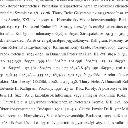
édikátorper történetéhez, Protestáns lelkipásztorok harca az erőszakos ellenre
rténelmi Szemle 2013/1. 55-78. Thury Etele: Gályarabjaink megszabadítása. in
estáns Szemle, XXI. évf. 1909/1-10. Hornyánszky Viktor könyvnyomdája, Budap
96. 642-651. Debreceni Ember Pál: A magyarországi és erdélyi református egy
formátus Kollégium Tudományos Gyűjteményei, Sárospatak, 2009. 315. 319. 3
nek ítélőszékre… Az 1674-es gályarabper jegyzőkönyve. Kalligram, Pozsony, 
omi Református Egyházmegye. Kalligram Könyvkiadó, Pozsony, 1993. 229-2
rabok története. 1674-1676. in Dunántúli Protestáns Lap. III. évf. 1893/18. 314
20. 347-350. 1893/21. 359-361. 1893/22. 393-396. 1893/23. 413-415. 1893/2
440. 1893/26. 457-461. 1893/27. 474-477. 1893/28 487-490. 1893/29. 506-50
31. 536-540. 1893/32. 553-557. 1893/33. 570-573. Nagy Géza: A református e
raktor, Máriabesnyő-Gödöllő, 2008. I. 457-458. Thúry Etele: A Dunántúli Re
története II. Kalligram, Pozsony, 1998. 23-41. Rácz Károly: A pozsonyi vértö
-ben. III. füzet. Az uj katolikusok hitformája, vagy a magyar átokminta. Kókai
. Thúry Etele: A gályarabok történetéhez. in Protestáns Szemle, XIII. évf. 190
ktor könyvnyomdája, Budapest, 1901. 411-415. Csürös István: De Ruyter Mih
évf. 1907/1-10. Hornyánszky Viktor könyvnyomdája, Budapest, 1907. 228-241
1680-ik évek közötti és igy 10 évig tartott magyarországi végzetteljes vallásü