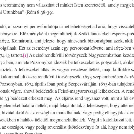
 teremtmény nem választhat el minket Isten szeretetétől, amely megjel
mi Urunkban” (Róm 8,38-39).
ndő, a pozsonyi per évfordulója ismét lehetőséget ad arra, hogy visszat
ményekre. Előzményként megemlíthetjük Száki János ekeli esperes-pré
1672, Komárom), ami jelezte, hogy nincsenek biztonságban azok, akik 
zolgálnak. Ezt az eseményt aztán egy persorozat követte, ami 1672-ben v
4-ig tartott.
[1]
Az első rendkívüli törvényszék Nagyszombatban kezdt
2-ben, ami elé Pozsonyból idéztek be lelkészeket és polgárokat, akike
nöztek. A lelkészeket állás- és vagyonvesztésre ítélték, majd külföldre 
kalommal ült össze rendkívüli törvényszék: 1673 szeptemberében és 1
Pozsonyban, 1674 áprilisában pedig Szepesváralján. 1673-ban tulajdo
tottak végre, ahová beidézték a Felső-magyarországi lelkészeket. A rend
lé 33 beidézett érkezett meg. Az eljárás rend ugyanaz volt, mint a fél é
elenteket halálra ítélték, majd felajánlották a lehetőséget, hogy áttérne
hivatalukról és az országban maradhatnak, vagy pedig elhagyják az or
etekben a halálos ítélettől megmenekülhettek. Végül 1 katolikussá lett, 
az országot, vagy pedig reverzálist (kötelezvényt) írt alá, hogy nem fol
ol, semmilyen formában.