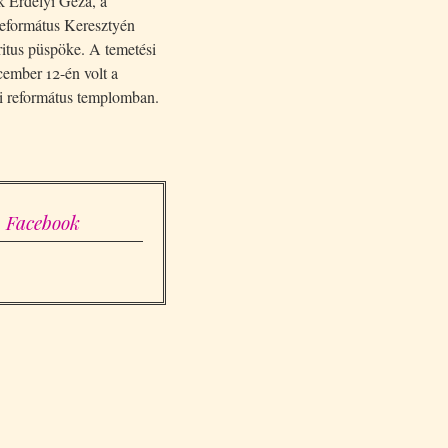
 Erdélyi Géza, a
Református Keresztyén
itus püspöke. A temetési
ecember 12-én volt a
i református templomban.
Facebook