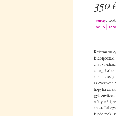
350 
Tanúság
Szab
2024/1
TAN
Református e
feldolgoztak,
emlékezeténe
a meglévő dok
állhatatosság
az evezőket.
hogyha az akk
gyászévtizedb
előnyökért, s
apostollal eg
fejedelmek, 