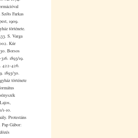
formációval
 Szőts Farkas
est, 1909.
ház története.
33. S. Varga
2002. Kúr
30. Borsos
-316. 1893/19.
4. 422-426.
9. 1893/30.
gyház története
formátus
rvényszék
 Lajos,
1/1-10.
ály. Protestáns
. Pap Gábor:
ldözés