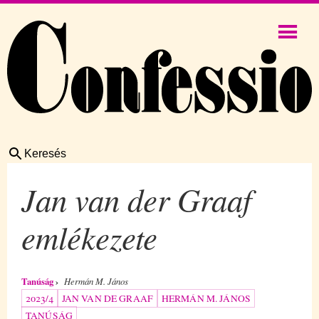
Keresés
Jan van der Graaf
emlékezete
Tanúság
Hermán M. János
2023/4
JAN VAN DE GRAAF
HERMÁN M. JÁNOS
TANÚSÁG