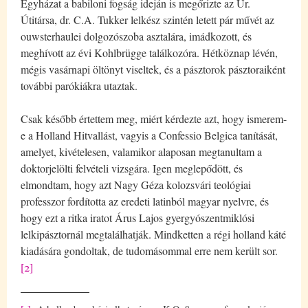
Egyházat a babiloni fogság ideján is megőrizte az Úr.
Útitársa, dr. C.A. Tukker lelkész szintén letett pár művét az
ouwsterhaulei dolgozószoba asztalára, imádkozott, és
meghívott az évi Kohlbrügge találkozóra. Hétköznap lévén,
mégis vasárnapi öltönyt viseltek, és a pásztorok pásztoraiként
további parókiákra utaztak.
Csak később értettem meg, miért kérdezte azt, hogy ismerem-
e a Holland Hitvallást, vagyis a Confessio Belgica tanítását,
amelyet, kivételesen, valamikor alaposan megtanultam a
doktorjelölti felvételi vizsgára. Igen meglepődött, és
elmondtam, hogy azt Nagy Géza kolozsvári teológiai
professzor fordította az eredeti latinból magyar nyelvre, és
hogy ezt a ritka iratot Árus Lajos gyergyószentmiklósi
lelkipásztornál megtalálhatják. Mindketten a régi holland káté
kiadására gondoltak, de tudomásommal erre nem került sor.
[2]