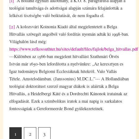
[1]
A holland egyházi alkotmány, a K.O. 8. paragrafusa alapján a
teológiai tanultsága és adottságai alapján számára felajánlották a
lelkészi tisztségbe való beiktatását, de nem fogadta el.
[2]
A kolozsvári Koinonia Kiadó által megjelentetett a Belga
Hitvallás szövegét angolból való fordítás nyomán adták ki 1998-ban.
Világhálón lásd még:
https://www.refkossuthter.hu/sites/default/files/fajlok/belga_hitvallas.pdf
---Különben az 1566-ban megjelent hitvallást Szathmári Ötvös
István már 1650-ben lefordította a nyelvünkre: „Az keresztyen es
Igaz tudományu Belgiomi Ecclesiáknak hitekröl. Valo Vallás
Tétele. Amstelodámban. (Janssonius) M.DC.L.”--- A Hollandiában
teológiai doktorátust szerző magyar diákok is aláírták a Belga
Hitvallás, a Heidelbergi Káté és a Dordrechti Kánonok iratainak az
elfogadását. Ezek a szimbolikus iratok a mai napig is sarkalatos
fontosságúak a Gereformeerde Bond gyülekezeteinek.
1
2
3