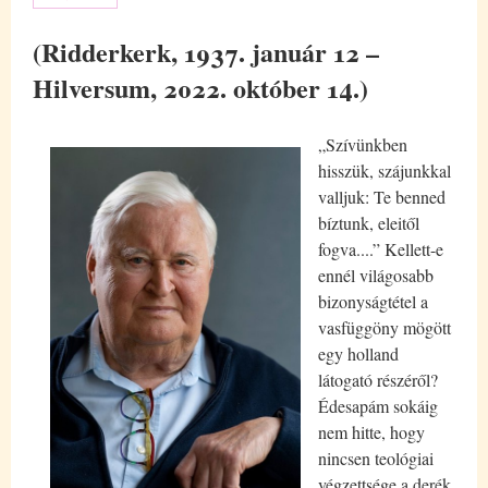
(Ridderkerk, 1937. január 12 –
Hilversum, 2022. október 14.)
„Szívünkben
hisszük, szájunkkal
valljuk: Te benned
bíztunk, eleitől
fogva....” Kellett-e
ennél világosabb
bizonyságtétel a
vasfüggöny mögött
egy holland
látogató részéről?
Édesapám sokáig
nem hitte, hogy
nincsen teológiai
végzettsége a derék