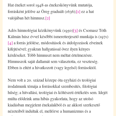
Hat éneket sorol 1948-as énekeskönyvünk mutatója,
forrásként jelölve az Öreg graduált (1636);
[1]
ez a hat
valójában hét himnusz.
[2]
Adós himnológiai kézikönyvünk (1950)
[3]
és Csomasz Tóth
Kálmán húsz évvel későbbi ismeretterjesztő munkája is (1971)
[4]
a forrás jelölése, módosítások és átdolgozások elveinek
kifejtésével; gyakran hallgatással övez ilyen kényes
kérdéseket. Több himnuszt nem méltat értelmezésre.
Himnuszok saját dallamát sem választotta, ez veszteség.
Ebben is eltért a hivatkozott (vagy legelső) forrásoktól.
Nem volt a 20. század közepe óta egyházi és teológiai
irodalmunk témája a forrásokkal szembesítés, filológiai
hűség; a hitvallási, teológiai és költészeti értékelés sem. Idejét
múlta elődeink ama hibás gyakorlata, hogy az utolsó
kiadásban megjelent énekalakból és az akkori szerkesztő
nézeteiből indultak el, mellőzve a humanizmus és a