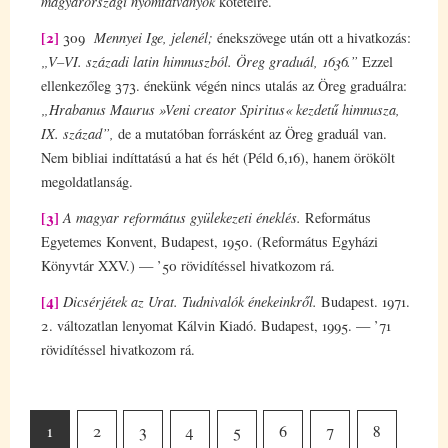
magyarországi nyomtatványok
köteteire.
[2]
309
Mennyei Ige, jelenél;
énekszövege után ott a hivatkozás:
„V–VI. századi latin himnuszból. Öreg graduál, 1636.”
Ezzel
ellenkezőleg 373. énekünk végén nincs utalás az Öreg graduálra:
„Hrabanus Maurus »Veni creator Spiritus« kezdetű himnusza,
IX. század”,
de a mutatóban forrásként az Öreg graduál van.
Nem bibliai indíttatású a hat és hét (Péld 6,16), hanem örökölt
megoldatlanság.
[3]
A magyar református gyülekezeti éneklés.
Református
Egyetemes Konvent, Budapest, 1950. (Református Egyházi
Könyvtár XXV.) — ’50 rövidítéssel hivatkozom rá.
[4]
Dicsérjétek az Urat. Tudnivalók énekeinkről.
Budapest. 1971.
2. változatlan lenyomat Kálvin Kiadó. Budapest, 1995. — ’71
rövidítéssel hivatkozom rá.
1
2
3
4
5
6
7
8