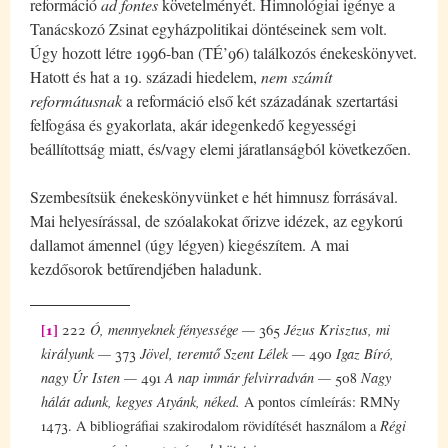
reformáció
ad fontes
követelményét. Himnológiai igénye a
Tanácskozó Zsinat egyházpolitikai döntéseinek sem volt.
Úgy hozott létre 1996-ban (TÉ’96) találkozós énekeskönyvet.
Hatott és hat a 19. századi hiedelem,
nem számít
reformátusnak
a reformáció első két századának szertartási
felfogása és gyakorlata, akár idegenkedő kegyességi
beállítottság miatt, és/vagy elemi járatlanságból következően.
Szembesítsük énekeskönyvünket e hét himnusz forrásával.
Mai helyesírással, de szóalakokat őrizve idézek, az egykorú
dallamot ámennel (úgy légyen) kiegészítem. A mai
kezdősorok betűrendjében haladunk.
[1]
222
Ó, mennyeknek fényessége —
365
Jézus Krisztus, mi
királyunk —
373
Jövel, teremtő Szent Lélek —
490
Igaz Bíró,
nagy Úr Isten —
491
A nap immár felvirradván —
508
Nagy
hálát adunk, kegyes Atyánk, néked.
A pontos címleírás: RMNy
1473. A bibliográfiai szakirodalom rövidítését használom a
Régi