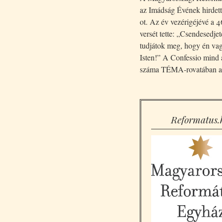
az Imádság Évének hirdet
ot. Az év vezérigéjévé a 46
versét tette: „Csendesedjet
tudjátok meg, hogy én va
Isten!” A Confessio mind
száma TÉMA-rovatában az
Reformatus.