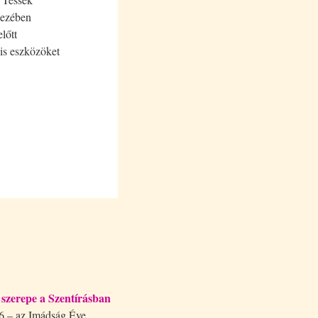
kezében
lőtt
lis eszközöket
szerepe a Szentírásban
 – az Imádság Éve