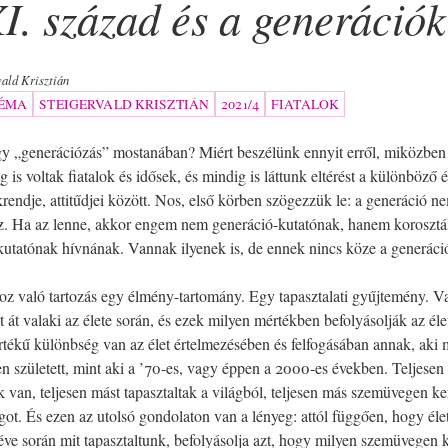
I. század és a generációk
vald Krisztián
ÉMA
STEIGERVALD KRISZTIÁN
2021/4
FIATALOK
gy „generációzás” mostanában? Miért beszélünk ennyit erről, miközben
g is voltak fiatalok és idősek, és mindig is láttunk eltérést a különböző 
rendje, attitűdjei között. Nos, első körben szögezzük le: a generáció n
oz. Ha az lenne, akkor engem nem generáció-kutatónak, hanem korosztá
kutatónak hívnának. Vannak ilyenek is, de ennek nincs köze a generáci
z való tartozás egy élmény-tartomány. Egy tapasztalati gyűjtemény. V
t át valaki az élete során, és ezek milyen mértékben befolyásolják az éle
rtékű különbség van az élet értelmezésében és felfogásában annak, aki
n született, mint aki a ’70-es, vagy éppen a 2000-es években. Teljesen
van, teljesen mást tapasztaltak a világból, teljesen más szemüvegen ke
ágot. És ezen az utolsó gondolaton van a lényeg: attól függően, hogy éle
éve során mit tapasztaltunk, befolyásolja azt, hogy milyen szemüvegen k