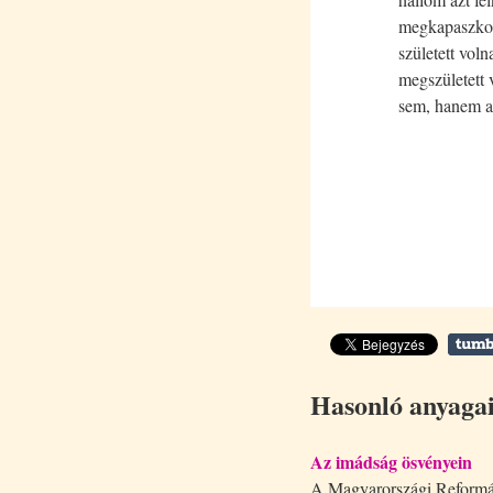
megkapaszkodn
született voln
megszületett 
sem, hanem az
Hasonló anyaga
Az imádság ösvényein
A Magyarországi Reformá