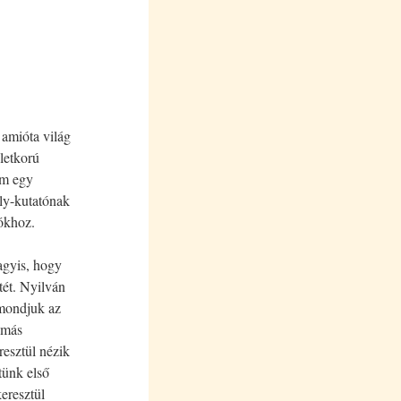
 amióta világ
életkorú
em egy
ly-kutatónak
ókhoz.
agyis, hogy
tét. Nyilván
 mondjuk az
 más
resztül nézik
tünk első
eresztül