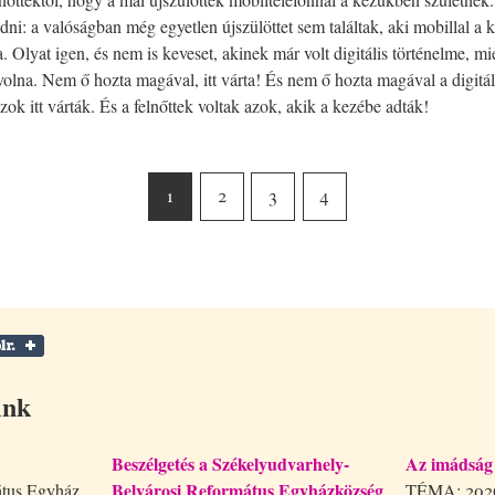
i: a valóságban még egyetlen újszülöttet sem találtak, aki mobillal a 
a. Olyat igen, és nem is keveset, akinek már volt digitális történelme, mie
volna. Nem ő hozta magával, itt várta! És nem ő hozta magával a digitá
ok itt várták. És a felnőttek voltak azok, akik a kezébe adták!
1
2
3
4
ink
Beszélgetés a Székelyudvarhely-
Az imádság 
Belvárosi Református Egyházközség
tus Egyház
TÉMA: 2026