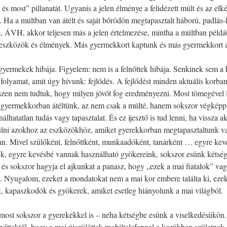
 és most” pillanatát. Ugyanis a jelen élménye a felidézett múlt és az elk
 Ha a múltban van átélt és saját bőrödön megtapasztalt háború, padlás-
s, ÁVH, akkor teljesen más a jelen értelmezése, mintha a múltban példáu
is eszközök és élmények. Más gyermekkort kaptunk és más gyermekkort 
yermekek hibája. Figyelem: nem is a felnőttek hibája. Senkinek sem a 
 folyamat, amit úgy hívunk: fejlődés. A fejlődést minden aktuális korba
hiszen nem tudtuk, hogy milyen jövőt fog eredményezni. Most tömegével l
 gyermekkorban átéltünk, az nem csak a múlté, hanem sokszor végképp
nálhatatlan tudás vagy tapasztalat. És ez ijesztő is tud lenni, ha vissza 
úlni azokhoz az eszközökhöz, amiket gyerekkorban megtapasztaltunk v
n. Mivel szülőként, felnőttként, munkaadóként, tanárként … egyre ke
, egyre kevésbé vannak használható gyökereink, sokszor esünk kétségb
, és sokszor hagyja el ajkunkat a panasz, hogy „ezek a mai fiatalok” va
 Nyugalom, ezeket a mondatokat nem a mai kor embere találta ki, eze
, kapaszkodók és gyökerek, amiket esetleg hiányolunk a mai világból.
most sokszor a gyerekekkel is – néha kétségbe esünk a viselkedésükön
lnőttektől, hogy a mai újszülöttek mobiltelefonnal a kezükben születnek