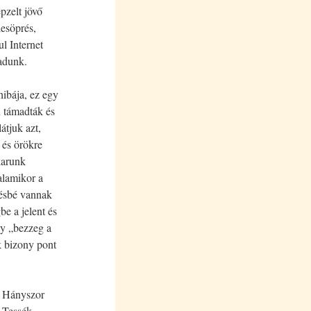
épzelt jövő
lesöprés,
l Internet
adunk.
hibája, ez egy
n támadták és
átjuk azt,
 és örökre
akarunk
alamikor a
vésbé vannak
e a jelent és
gy „bezzeg a
k bizony pont
. Hányszor
. Tessék