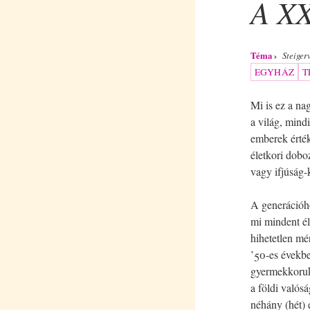
A XX
Téma
Steiger
EGYHÁZ
T
Mi is ez a na
a világ, mindi
emberek érték
életkori dob
vagy ifjúság-
A generációho
mi mindent él
hihetetlen mé
’50-es évekbe
gyermekkoruk 
a földi valós
néhány (hét) 