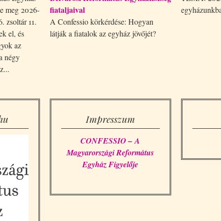
fiataljaival
te meg 2026-
egyházunkb
. zsoltár 11.
A Confessio körkérdése: Hogyan
ek el, és
látják a fiatalok az egyház jövőjét?
gyok az
 a négy
...
hu
Impresszum
CONFESSIO – A
Magyarországi Református
Egyház Figyelője