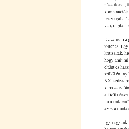
nézzük az „itt
kombinációja.
beszolgáltatá
van, digitál
De ez nem a g
történés. Egy
kritizálták, 
hogy amit mi
eltűnt és hasz
szülőként ny
XX. századba
kapaszkodóink
a jövőt nézve
mi időnkben”.
azok a minták
Így vagyunk 
hallom azt fe