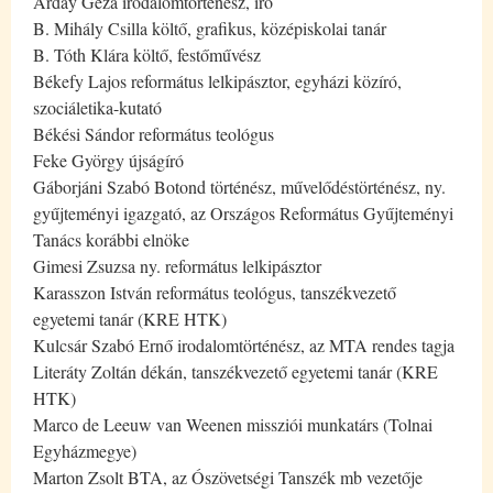
Arday Géza irodalomtörténész, író
B. Mihály Csilla költő, grafikus, középiskolai tanár
B. Tóth Klára költő, festőművész
Békefy Lajos református lelkipásztor, egyházi közíró,
szociáletika-kutató
Békési Sándor református teológus
Feke György újságíró
Gáborjáni Szabó Botond történész, művelődéstörténész, ny.
gyűjteményi igazgató, az Országos Református Gyűjteményi
Tanács korábbi elnöke
Gimesi Zsuzsa ny. református lelkipásztor
Karasszon István református teológus, tanszékvezető
egyetemi tanár (KRE HTK)
Kulcsár Szabó Ernő irodalomtörténész, az MTA rendes tagja
Literáty Zoltán dékán, tanszékvezető egyetemi tanár (KRE
HTK)
Marco de Leeuw van Weenen missziói munkatárs (Tolnai
Egyházmegye)
Marton Zsolt BTA, az Ószövetségi Tanszék mb vezetője