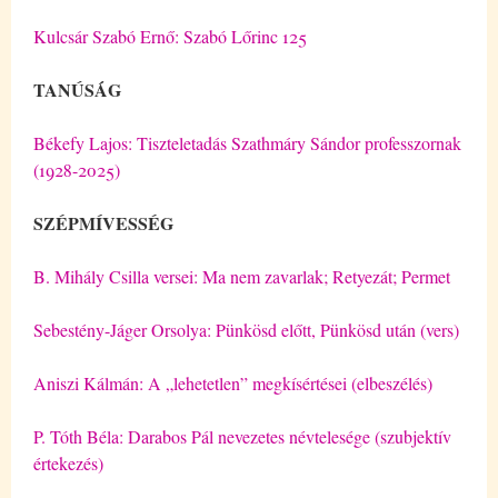
Kulcsár Szabó Ernő: Szabó Lőrinc 125
TANÚSÁG
Békefy Lajos: Tiszteletadás Szathmáry Sándor professzornak
(1928-2025)
SZÉPMÍVESSÉG
B. Mihály Csilla versei: Ma nem zavarlak; Retyezát; Permet
Sebestény-Jáger Orsolya: Pünkösd előtt, Pünkösd után (vers)
Aniszi Kálmán: A „lehetetlen” megkísértései (elbeszélés)
P. Tóth Béla: Darabos Pál nevezetes névtelesége (szubjektív
értekezés)