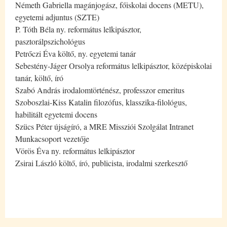
Németh Gabriella magánjogász, főiskolai docens (METU),
egyetemi adjuntus (SZTE)
P. Tóth Béla ny. református lelkipásztor,
pasztorálpszichológus
Petrőczi Éva költő, ny. egyetemi tanár
Sebestény-Jáger Orsolya református lelkipásztor, középiskolai
tanár, költő, író
Szabó András irodalomtörténész, professzor emeritus
Szoboszlai-Kiss Katalin filozófus, klasszika-filológus,
habilitált egyetemi docens
Szücs Péter újságíró, a MRE Missziói Szolgálat Intranet
Munkacsoport vezetője
Vörös Éva ny. református lelkipásztor
Zsirai László költő, író, publicista, irodalmi szerkesztő