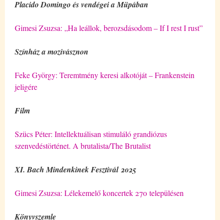
Placido Domingo és vendégei a Müpában
Gimesi Zsuzsa: „Ha leállok, berozsdásodom – If I rest I rust”
Színház a mozivásznon
Feke György: Teremtmény keresi alkotóját – Frankenstein
jeligére
Film
Szücs Péter: Intellektuálisan stimuláló grandiózus
szenvedéstörténet. A brutalista/The Brutalist
XI. Bach Mindenkinek Fesztivál 2025
Gimesi Zsuzsa: Lélekemelő koncertek 270 településen
Könyvszemle