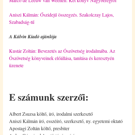
Marco de Leeuw van Weenen: Két könyv Nagyberegről
Aniszi Kálmán: Őszidejű összegzés. Szakolczay Lajos,
Szabadság-tű
A Kálvin Kiadó ajánlója
Kustár Zoltán: Bevezetés az Ószövetség irodalmába. Az
Ószövetség könyveinek előállása, tanítása és keresztyén
üzenete
E számunk szerzői:
Albert Zsuzsa költő, író, irodalmi szerkesztő
Aniszi Kálmán író, esszéíró, szerkesztő, ny. egyetemi oktató
Apostagi Zoltán költő, presbiter