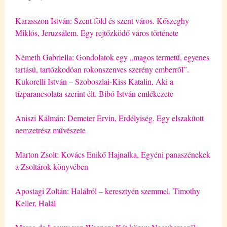
Karasszon István: Szent föld és szent város. Kőszeghy
Miklós, Jeruzsálem. Egy rejtőzködő város története
Németh Gabriella: Gondolatok egy „magos termetű, egyenes
tartású, tartózkodóan rokonszenves szerény emberről”.
Kukorelli István – Szoboszlai-Kiss Katalin, Aki a
tízparancsolata szerint élt. Bibó István emlékezete
Aniszi Kálmán: Demeter Ervin, Erdélyiség. Egy elszakított
nemzetrész művészete
Marton Zsolt: Kovács Enikő Hajnalka, Egyéni panaszénekek
a Zsoltárok könyvében
Apostagi Zoltán: Halálról – keresztyén szemmel. Timothy
Keller, Halál