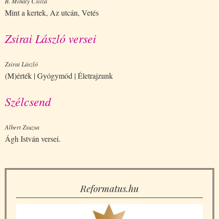
B. Mihály Csilla
Mint a kertek, Az utcán, Vetés
Zsirai László versei
Zsirai László
(M)érték | Gyógymód | Életrajzunk
Szélcsend
Albert Zsuzsa
Ágh István versei.
Reformatus.hu