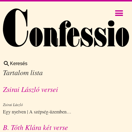
Keresés
Tartalom lista
Zsirai László versei
Zsirai László
Egy nyelven | A szépség-üzemben…
B. Tóth Klára két verse