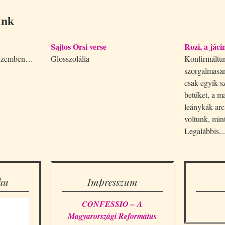
ink
Sajtos Orsi verse
Rozi, a jáci
g-üzemben…
Glosszolália
Konfirmáltun
szorgalmasan
csak egyik 
betűket, a m
leánykák arc
voltunk, min
Legalábbis..
hu
Impresszum
CONFESSIO – A
Magyarországi Református