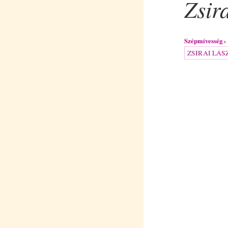
Zsir
Szépmívesség
ZSIRAI LÁS