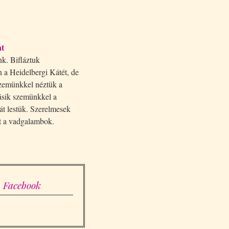
nt
k. Bifláztuk
 a Heidelbergi Kátét, de
szemünkkel néztük a
ásik szemünkkel a
át lestük. Szerelmesek
t a vadgalambok.
.
Facebook