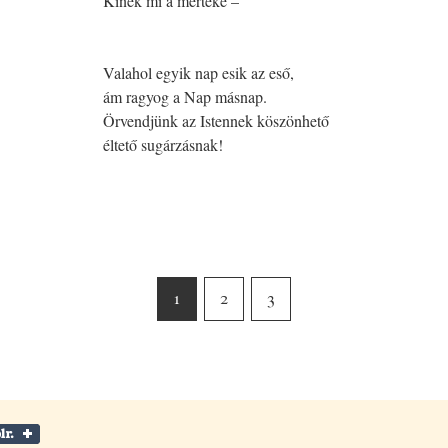
Kinek mi a mértéke –
Valahol egyik nap esik az eső,
ám ragyog a Nap másnap.
Örvendjünk az Istennek köszönhető
éltető sugárzásnak!
1
2
3