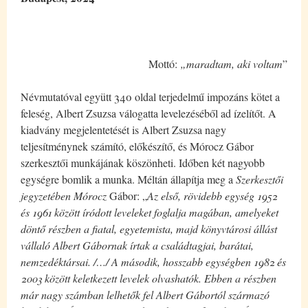
Mottó:
„maradtam, aki voltam
”
Névmutatóval együtt 340 oldal terjedelmű impozáns kötet a
feleség, Albert Zsuzsa válogatta levelezéséből ad ízelítőt. A
kiadvány megjelentetését is Albert Zsuzsa nagy
teljesítménynek számító, előkészítő, és Mórocz Gábor
szerkesztői munkájának köszönheti. Időben két nagyobb
egységre bomlik a munka. Méltán állapítja meg a
Szerkesztői
jegyzetében
Mórocz
Gábor: „
Az első, rövidebb egység 1952
és 1961 között íródott leveleket foglalja magában, amelyeket
döntő részben a fiatal, egyetemista, majd könyvtárosi állást
vállaló Albert Gábornak írtak a családtagjai, barátai,
nemzedéktársai. /…/ A második, hosszabb egységben 1982 és
2003 között keletkezett levelek olvashatók. Ebben a részben
már nagy számban lelhetők fel Albert Gábortól származó