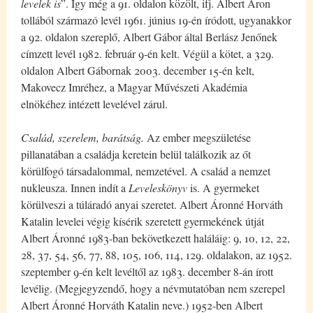
levelek is
”. Így még a 91. oldalon közölt, ifj. Albert Áron
tollából származó levél 1961. június 19-én íródott, ugyanakkor
a 92. oldalon szereplő, Albert Gábor által Berlász Jenőnek
címzett levél 1982. február 9-én kelt. Végül a kötet, a 329.
oldalon Albert Gábornak 2003. december 15-én kelt,
Makovecz Imréhez, a Magyar Művészeti Akadémia
elnökéhez intézett levelével zárul.
Család, szerelem, barátság.
Az ember megszületése
pillanatában a családja keretein belül találkozik az őt
körülfogó társadalommal, nemzetével. A család a nemzet
nukleusza. Innen indít a
Leveleskönyv
is. A gyermeket
körülveszi a túláradó anyai szeretet. Albert Áronné Horváth
Katalin levelei végig kísérik szeretett gyermekének útját
Albert Áronné 1983-ban bekövetkezett haláláig: 9, 10, 12, 22,
28, 37, 54, 56, 77, 88, 105, 106, 114, 129. oldalakon, az 1952.
szeptember 9-én kelt levéltől az 1983. december 8-án írott
levélig. (Megjegyzendő, hogy a névmutatóban nem szerepel
Albert Áronné Horváth Katalin neve.) 1952-ben Albert