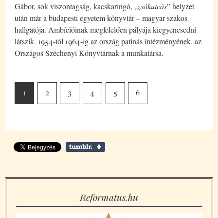
Gábor, sok viszontagság, kacskaringó, „
zsákutcás
” helyzet
után már a budapesti egyetem könyvtár – magyar szakos
hallgatója. Ambícióinak megfelelően pályája kiegyenesedni
látszik. 1954-tól 1964-ig az ország patinás intézményének, az
Országos Széchenyi Könyvtárnak a munkatársa.
1
2
3
4
5
6
Reformatus.hu