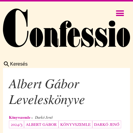
Keresés
Albert Gábor
Leveleskönyve
Könyvszemle
Darkó Jenő
2024/3
ALBERT GÁBOR
KÖNYVSZEMLE
DARKÓ JENŐ