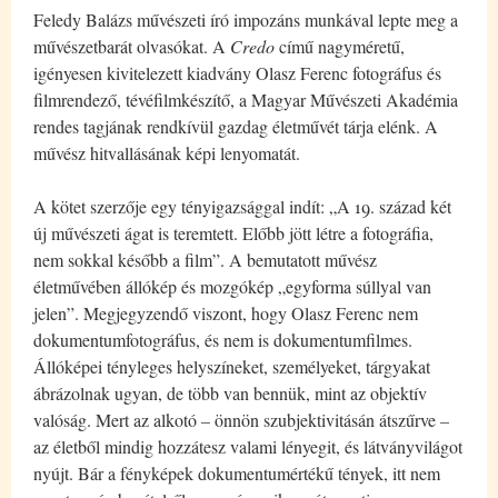
Feledy Balázs művészeti író impozáns munkával lepte meg a
művészetbarát olvasókat. A
Credo
című nagyméretű,
igényesen kivitelezett kiadvány Olasz Ferenc fotográfus és
filmrendező, tévéfilmkészítő, a Magyar Művészeti Akadémia
rendes tagjának rendkívül gazdag életművét tárja elénk. A
művész hitvallásának képi lenyomatát.
A kötet szerzője egy tényigazsággal indít: „A 19. század két
új művészeti ágat is teremtett. Előbb jött létre a fotográfia,
nem sokkal később a film”. A bemutatott művész
életművében állókép és mozgókép „egyforma súllyal van
jelen”. Megjegyzendő viszont, hogy Olasz Ferenc nem
dokumentumfotográfus, és nem is dokumentumfilmes.
Állóképei tényleges helyszíneket, személyeket, tárgyakat
ábrázolnak ugyan, de több van bennük, mint az objektív
valóság. Mert az alkotó
–
önnön szubjektivitásán átszűrve
–
az életből mindig hozzátesz valami lényegit, és látványvilágot
nyújt. Bár a fényképek dokumentumértékű tények, itt nem