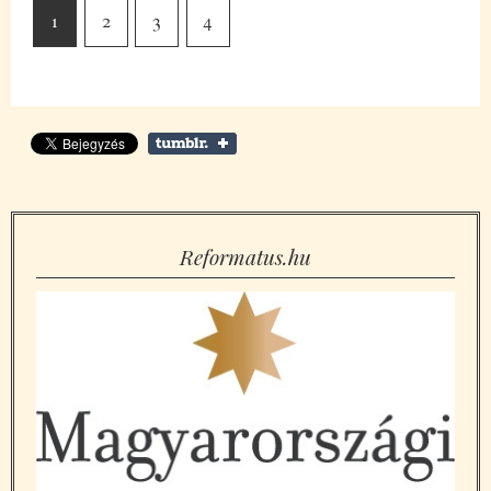
1
2
3
4
Reformatus.hu