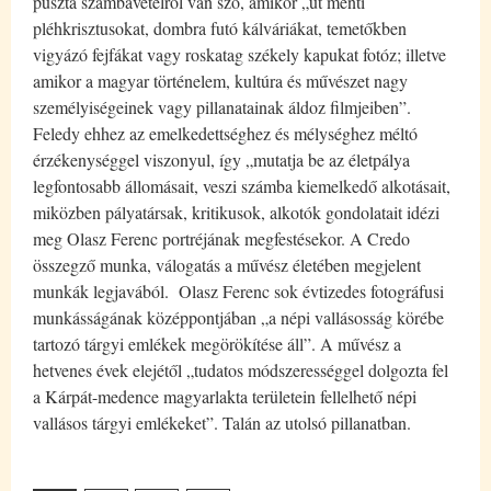
puszta számbavételről van szó, amikor „út menti
pléhkrisztusokat, dombra futó kálváriákat, temetőkben
vigyázó fejfákat vagy roskatag székely kapukat fotóz; illetve
amikor a magyar történelem, kultúra és művészet nagy
személyiségeinek vagy pillanatainak áldoz filmjeiben”.
Feledy ehhez az emelkedettséghez és mélységhez méltó
érzékenységgel viszonyul, így „mutatja be az életpálya
legfontosabb állomásait, veszi számba kiemelkedő alkotásait,
miközben pályatársak, kritikusok, alkotók gondolatait idézi
meg Olasz Ferenc portréjának megfestésekor. A Credo
összegző munka, válogatás a művész életében megjelent
munkák legjavából. Olasz Ferenc sok évtizedes fotográfusi
munkásságának középpontjában „a népi vallásosság körébe
tartozó tárgyi emlékek megörökítése áll”. A művész a
hetvenes évek elejétől „tudatos módszerességgel dolgozta fel
a Kárpát-medence magyarlakta területein fellelhető népi
vallásos tárgyi emlékeket”. Talán az utolsó pillanatban.