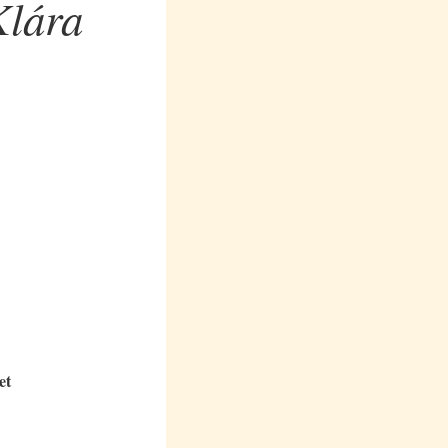
Klára
et