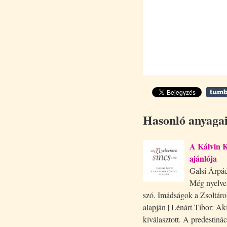
Hasonló anyaga
A Kálvin 
ajánlója
Galsi Árpád
Még nyelve
szó. Imádságok a Zsoltár
alapján | Lénárt Tibor: Ak
kiválasztott. A predestinác