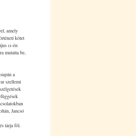
vel, amely
rténeti kötet
jus 11-én
a mutatta be,
csupán a
ar szellemi
eszélgetések
zefüggések
pcsolatokban
oltán, Jancsó
s tárja föl.