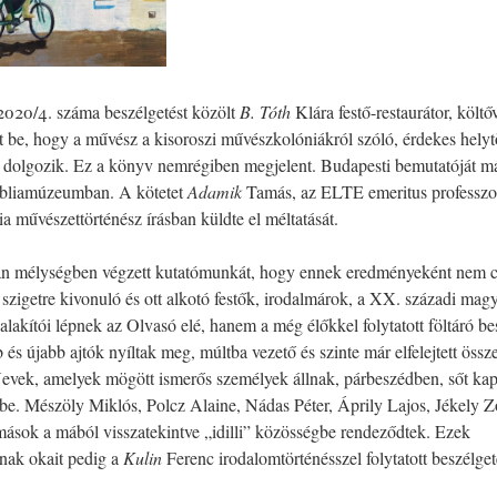
2020/4. száma beszélgetést közölt
B. Tóth
Klára festő-restaurátor, költő
t be, hogy a művész a kisoroszi művészkolóniákról szóló, érdekes helytö
n dolgozik. Ez a könyv nemrégiben megjelent. Budapesti bemutatóját má
Bibliamúzeumban. A kötetet
Adamik
Tamás, az ELTE emeritus professzor
a művészettörténész írásban küldte el méltatását.
an mélységben végzett kutatómunkát, hogy ennek eredményeként nem 
 szigetre kivonuló és ott alkotó festők, irodalmárok, a XX. századi magy
, alakítói lépnek az Olvasó elé, hanem a még élőkkel folytatott föltáró b
és újabb ajtók nyíltak meg, múltba vezető és szinte már elfelejtett öss
 Nevek, amelyek mögött ismerős személyek állnak, párbeszédben, sőt ka
e. Mészöly Miklós, Polcz Alaine, Nádas Péter, Áprily Lajos, Jékely Z
ások a mából visszatekintve „idilli” közösségbe rendeződtek. Ezek
nak okait pedig a
Kulin
Ferenc irodalomtörténésszel folytatott beszélgeté