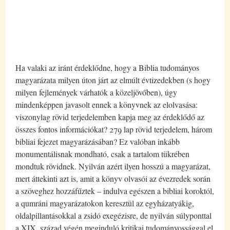
Ha valaki az iránt érdeklődne, hogy a Biblia tudományos
magyarázata milyen úton járt az elmúlt évtizedekben (s hogy
milyen fejlemények várhatók a közeljövőben), úgy
mindenképpen javasolt ennek a könyvnek az elolvasása:
viszonylag rövid terjedelemben kapja meg az érdeklődő az
összes fontos információkat? 279 lap rövid terjedelem, három
bibliai fejezet magyarázásában? Ez valóban inkább
monumentálisnak mondható, csak a tartalom tükrében
mondtuk rövidnek. Nyilván azért ilyen hosszú a magyarázat,
mert áttekinti azt is, amit a könyv olvasói az évezredek során
a szöveghez hozzáfűztek – indulva egészen a bibliai koroktól,
a qumráni magyarázatokon keresztül az egyházatyákig,
oldalpillantásokkal a zsidó exegézisre, de nyilván súlyponttal
a XIX. század végén meginduló kritikai tudományossággal el