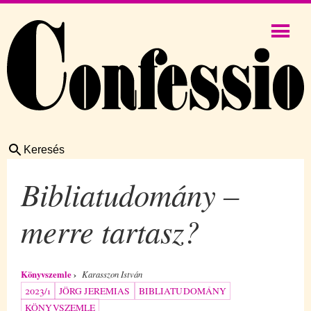
Keresés
Bibliatudomány –
merre tartasz?
Könyvszemle
Karasszon István
2023/1
JÖRG JEREMIAS
BIBLIATUDOMÁNY
KÖNYVSZEMLE