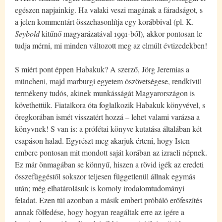
egészen napjainkig. Ha valaki veszi magának a fáradságot, s
a jelen kommentárt összehasonlítja egy korábbival (pl. K.
Seybold
kitűnő magyarázatával 1991-ből), akkor pontosan le
tudja mérni, mi minden változott meg az elmúlt évtizedekben!
S miért pont éppen Habakuk? A szerző, Jörg Jeremias a
müncheni, majd marburgi egyetem ószövetségese, rendkívül
termékeny tudós, akinek munkásságát Magyarországon is
követhettük. Fiatalkora óta foglalkozik Habakuk könyvével, s
öregkorában ismét visszatért hozzá – lehet valami varázsa a
könyvnek! S van is: a prófétai könyve kutatása általában két
csapáson halad. Egyrészt meg akarjuk érteni, hogy Isten
embere pontosan mit mondott saját korában az izraeli népnek.
Ez már önmagában se könnyű, hiszen a rövid igék az eredeti
összefüggéstől sokszor teljesen függetlenül állnak egymás
után; még elhatárolásuk is komoly irodalomtudományi
feladat. Ezen túl azonban a másik embert próbáló erőfeszítés
annak fölfedése, hogy hogyan reagáltak erre az igére a