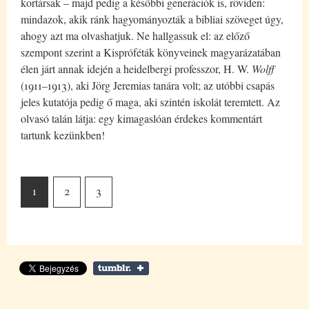
kortársak – majd pedig a későbbi generációk is, röviden:
mindazok, akik ránk hagyományozták a bibliai szöveget úgy,
ahogy azt ma olvashatjuk. Ne hallgassuk el: az előző
szempont szerint a Kispróféták könyveinek magyarázatában
élen járt annak idején a heidelbergi professzor, H. W.
Wolff
(1911–1913), aki Jörg Jeremias tanára volt; az utóbbi csapás
jeles kutatója pedig ő maga, aki szintén iskolát teremtett. Az
olvasó talán látja: egy kimagaslóan érdekes kommentárt
tartunk kezünkben!
1
2
3