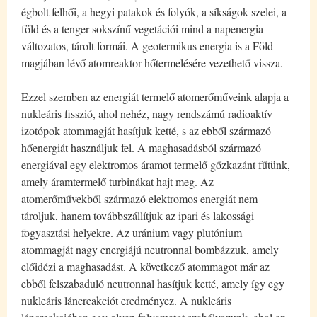
égbolt felhői, a hegyi patakok és folyók, a síkságok szelei, a
föld és a tenger sokszínű vegetációi mind a napenergia
változatos, tárolt formái. A geotermikus energia is a Föld
magjában lévő atomreaktor hőtermelésére vezethető vissza.
Ezzel szemben az energiát termelő atomerőműveink alapja a
nukleáris fisszió, ahol nehéz, nagy rendszámú radioaktív
izotópok atommagját hasítjuk ketté, s az ebből származó
hőenergiát használjuk fel. A maghasadásból származó
energiával egy elektromos áramot termelő gőzkazánt fűtünk,
amely áramtermelő turbinákat hajt meg. Az
atomerőművekből származó elektromos energiát nem
tároljuk, hanem továbbszállítjuk az ipari és lakossági
fogyasztási helyekre. Az uránium vagy plutónium
atommagját nagy energiájú neutronnal bombázzuk, amely
előidézi a maghasadást. A következő atommagot már az
ebből felszabaduló neutronnal hasítjuk ketté, amely így egy
nukleáris láncreakciót eredményez. A nukleáris