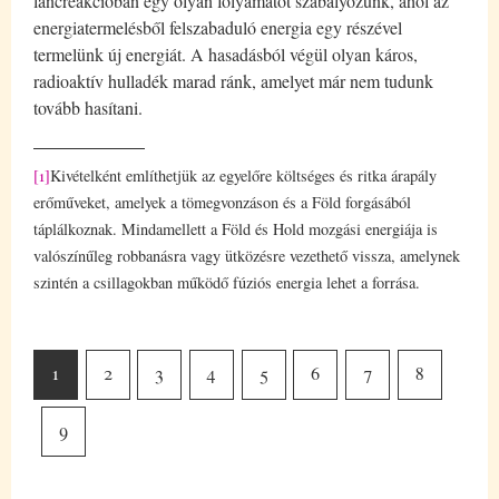
láncreakcióban egy olyan folyamatot szabályozunk, ahol az
energiatermelésből felszabaduló energia egy részével
termelünk új energiát. A hasadásból végül olyan káros,
radioaktív hulladék marad ránk, amelyet már nem tudunk
tovább hasítani.
[1]
Kivételként említhetjük az egyelőre költséges és ritka árapály
erőműveket, amelyek a tömegvonzáson és a Föld forgásából
táplálkoznak. Mindamellett a Föld és Hold mozgási energiája is
valószínűleg robbanásra vagy ütközésre vezethető vissza, amelynek
szintén a csillagokban működő fúziós energia lehet a forrása.
1
2
3
4
5
6
7
8
9