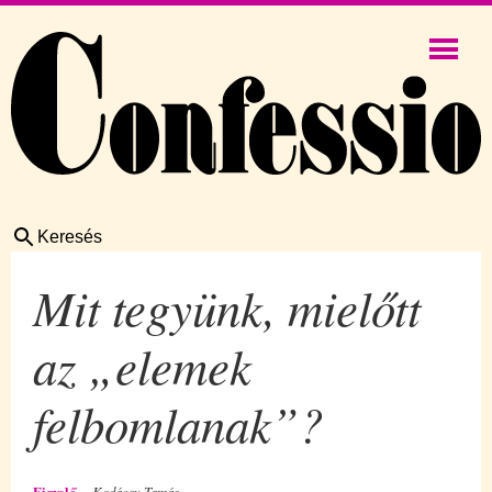
Keresés
Mit tegyünk, mielőtt
az „elemek
felbomlanak”?
Figyelő
Kodácsy Tamás