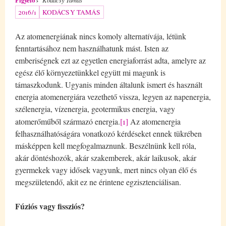
2016/1
KODÁCSY TAMÁS
Az atomenergiának nincs komoly alternatívája, létünk
fenntartásához nem használhatunk mást. Isten az
emberiségnek ezt az egyetlen energiaforrást adta, amelyre az
egész élő környezetünkkel együtt mi magunk is
támaszkodunk. Ugyanis minden általunk ismert és használt
energia atomenergiára vezethető vissza, legyen az napenergia,
szélenergia, vízenergia, geotermikus energia, vagy
atomerőműből származó energia.
[1]
Az atomenergia
felhasználhatóságára vonatkozó kérdéseket ennek tükrében
másképpen kell megfogalmaznunk. Beszélnünk kell róla,
akár döntéshozók, akár szakemberek, akár laikusok, akár
gyermekek vagy idősek vagyunk, mert nincs olyan élő és
megszületendő, akit ez ne érintene egzisztenciálisan.
Fúziós vagy fissziós?