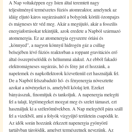
A Nap voltaképpen egy Isten által teremtett nagy
teljesítményű természetes fúziós atomreaktor, amelynek az
idáig eljutó káros sugárzásaitól a bolygónk körüli ózonpajzs
és mágneses tér véd meg. Akár a megújuló, akár a fosszilis
energiaforrásokat tekintjük, azok eredete a Napból származó
atomenergia. Ez az atomenergia egyszerre óriási és
„könnyed”, a nagyon könnyű hidrogén gáz a csillag
belsejében lévő fúziós reaktorban a roppant gravitációs erő
által összepréselődik és héliummá alakul. Az ebből fakadó
elektromágneses sugárzás, hő és fény jut el hozzánk, a
napelemek és napkollektorok közvetlenül ezt használják fel.
De a Napból felszabaduló hő- és fényenergia növesztette
azokat a növényeket is, amelyből kőolaj lett. Ezeket
bányásszuk, finomítjuk és tankoljuk. A napenergia melegíti
fel a talajt, légtömegeket mozgat meg és szelet támaszt, ezt
használjuk ki a szélerőművekben. A Nap melegétől pára száll
fel a vizekből, ami a folyók vízgyűjtő területein csapódik le.
Az idők során hozzánk érkezett napenergia gyönyörű
tartályban tárolódik, amelyet természetnek nevezünk. Az