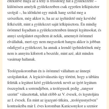
eltekintve maga az a tény is frissítőleg hat a gyülekezetre –
különösen amelyik gyülekezetben csak egyetlen lelkipásztor
szolgál –, ha időnként egy másik hang szólal meg a
szószéken, még akkor is, ha az az igehirdető még kevésbé
felkészült, mint a gyülekezet saját lelkipásztora. Én mindig
örömmel fogadtam a gyülekezetemben ünnepi legátusokat, és
annyi szolgálatot engedtem át nekik, amennyit örömmel
elvállaltak, mert egy nem megszokott hangra akkor is jobban
odafigyel a gyülekezet, ha annak a leendő igehirdetőnek még
nem is annyira kiforrott a beszéde, mint azé, akit minden
vasárnap hallanak.
Teológuskoromban én is örömmel vállaltam az ünnepi
szolgálatokat. A legációválasztás úgy történt, hogy a táblára
felírták a legátust kérő gyülekezetek nevét az ígért legátum
összegének a sorrendjében, a teológusok pedig „rangsor
szerint” választottak, tehát előbb az V. évesek, és legutoljára
az I. évesek. Én mint az igazgató titkára, „teológusnyelven”
kontraskríba már I. éves koromban Karácsonykor a szenior