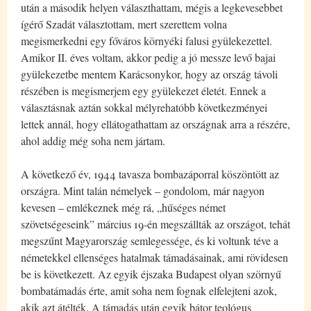
után a második helyen választhattam, mégis a legkevesebbet
ígérő Szadát választottam, mert szerettem volna
megismerkedni egy főváros környéki falusi gyülekezettel.
Amikor II. éves voltam, akkor pedig a jó messze levő bajai
gyülekezetbe mentem Karácsonykor, hogy az ország távoli
részében is megismerjem egy gyülekezet életét. Ennek a
választásnak aztán sokkal mélyrehatóbb következményei
lettek annál, hogy ellátogathattam az országnak arra a részére,
ahol addig még soha nem jártam.
A következő év, 1944 tavasza bombazáporral köszöntött az
országra. Mint talán némelyek – gondolom, már nagyon
kevesen – emlékeznek még rá, „hűséges német
szövetségeseink” március 19-én megszállták az országot, tehát
megszűnt Magyarország semlegessége, és ki voltunk téve a
németekkel ellenséges hatalmak támadásainak, ami rövidesen
be is következett. Az egyik éjszaka Budapest olyan szörnyű
bombatámadás érte, amit soha nem fognak elfelejteni azok,
akik azt átélték. A támadás után egyik bátor teológus