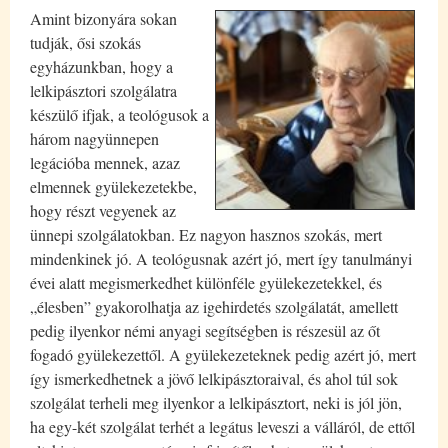
Amint bizonyára sokan
tudják, ősi szokás
egyházunkban, hogy a
lelkipásztori szolgálatra
készülő ifjak, a teológusok a
három nagyünnepen
legációba mennek, azaz
elmennek gyülekezetekbe,
hogy részt vegyenek az
ünnepi szolgálatokban. Ez nagyon hasznos szokás, mert
mindenkinek jó. A teológusnak azért jó, mert így tanulmányi
évei alatt megismerkedhet különféle gyülekezetekkel, és
„élesben” gyakorolhatja az igehirdetés szolgálatát, amellett
pedig ilyenkor némi anyagi segítségben is részesül az őt
fogadó gyülekezettől. A gyülekezeteknek pedig azért jó, mert
így ismerkedhetnek a jövő lelkipásztoraival, és ahol túl sok
szolgálat terheli meg ilyenkor a lelkipásztort, neki is jól jön,
ha egy-két szolgálat terhét a legátus leveszi a válláról, de ettől