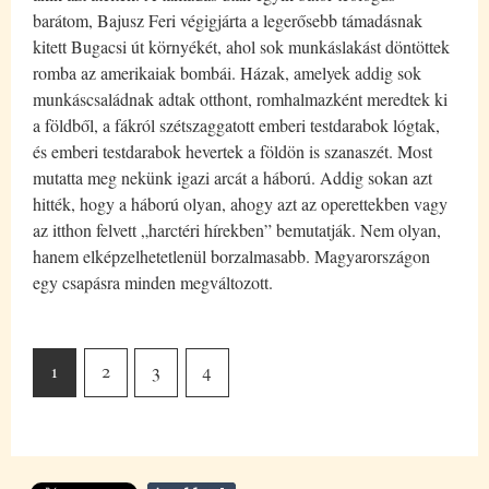
barátom, Bajusz Feri végigjárta a legerősebb támadásnak
kitett Bugacsi út környékét, ahol sok munkáslakást döntöttek
romba az amerikaiak bombái. Házak, amelyek addig sok
munkáscsaládnak adtak otthont, romhalmazként meredtek ki
a földből, a fákról szétszaggatott emberi testdarabok lógtak,
és emberi testdarabok hevertek a földön is szanaszét. Most
mutatta meg nekünk igazi arcát a háború. Addig sokan azt
hitték, hogy a háború olyan, ahogy azt az operettekben vagy
az itthon felvett „harctéri hírekben” bemutatják. Nem olyan,
hanem elképzelhetetlenül borzalmasabb. Magyarországon
egy csapásra minden megváltozott.
1
2
3
4