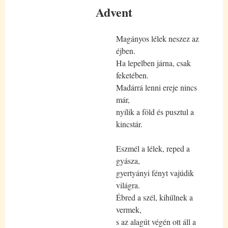
Advent
Magányos lélek neszez az
éjben.
Ha lepelben járna, csak
feketében.
Madárrá lenni ereje nincs
már,
nyílik a föld és pusztul a
kincstár.
Eszmél a lélek, reped a
gyásza,
gyertyányi fényt vajúdik
világra.
Ébred a szél, kihűlnek a
vermek,
s az alagút végén ott áll a