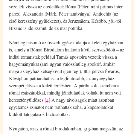
vezették vissza az eredetüket: Róma (Péter, mint primus inter
pares), Alexandria (Márk, Péter tanítványa), Antiochia (az
első keresztény gyülekezet), és Jeruzsálem. Később, 381-től
Bizánc is ide számít, de ez már politika.
Némileg hasonló az összefüggések alapja a keleti egyházban
is, amely a Római Birodalom határain kívül szerveződött – az
indiai tomaristák például Tamás apostolra vezetik vissza a
hagyományukat (ami ugyan valószínűleg apokrif, ámbár
maga az egyház kétségkívül igen régi). Itt a perzsa főváros,
Ktesiphon patriarchátusa a legfontosabb, az anyaegyház
szerepét játssza a keleti térítésben. A párthusok, szemben a
római császárokkal, mindig jóindulatúak voltak, itt nem volt
keresztényüldözés.
[4]
A nagy távolságok miatt azonban
egyetemes zsinatot nem tarthattak soha, a kapcsolatokat
küldött-látogatások biztosították.
Nyugaton, azaz a római birodalomban, 313-ban megszűnt az