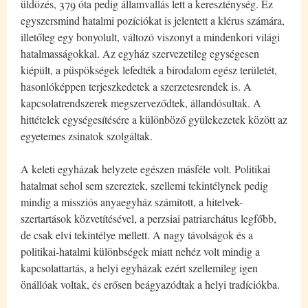
üldözés, 379 óta pedig államvallás lett a kereszténység. Ez
egyszersmind hatalmi pozíciókat is jelentett a klérus számára,
illetőleg egy bonyolult, változó viszonyt a mindenkori világi
hatalmasságokkal. Az egyház szervezetileg egységesen
kiépült, a püspökségek lefedték a birodalom egész területét,
hasonlóképpen terjeszkedetek a szerzetesrendek is. A
kapcsolatrendszerek megszerveződtek, állandósultak. A
hittételek egységesítésére a különböző gyülekezetek között az
egyetemes zsinatok szolgáltak.
A keleti egyházak helyzete egészen másféle volt. Politikai
hatalmat sehol sem szereztek, szellemi tekintélynek pedig
mindig a missziós anyaegyház számított, a hitelvek-
szertartások közvetítésével, a perzsiai patriarchátus legfőbb,
de csak elvi tekintélye mellett. A nagy távolságok és a
politikai-hatalmi különbségek miatt nehéz volt mindig a
kapcsolattartás, a helyi egyházak ezért szellemileg igen
önállóak voltak, és erősen beágyazódtak a helyi tradíciókba.