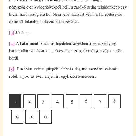
négyszögletes kváderkövekből kell, a zárókő pedig tulajdonképp egy
kicsi, háromszögletű kő. Nem lehet hasznát venni a fal építésekor –
de annál inkább a boltozat befejezésénél.
[3]
Júdás 3.
[4]
A határ menti vazallus fejedelemségekben a kereszténység
hamar államvallássá lett . Edessában 200, Örményországban 280
körül.
[5]
Eusebius szíriai püspök létére is alig tud mondani valamit
róluk a 300-as évek elején írt egyháztörténetében .
1
2
3
4
5
6
7
8
9
10
11