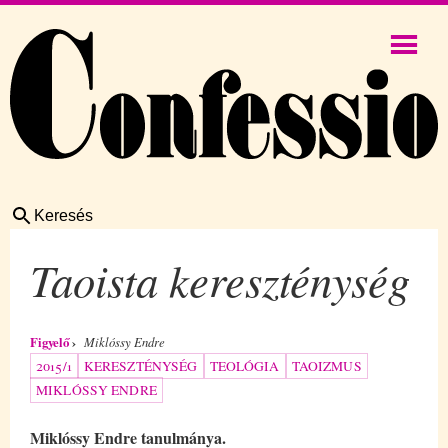
Keresés
Taoista kereszténység
Figyelő
Miklóssy Endre
2015/1
KERESZTÉNYSÉG
TEOLÓGIA
TAOIZMUS
MIKLÓSSY ENDRE
Miklóssy Endre tanulmánya.