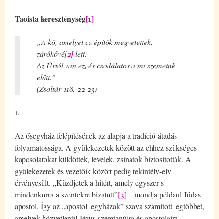
Taoista kereszténység
[1]
„A kő, amelyet az építők megvetettek,
zárókővé
[2]
lett.
Az Úrtól van ez, és csodálatos a mi szemeink
előtt.”
(Zsoltár 118, 22-23)
1.
Az ősegyház felépítésének az alapja a tradíció-átadás
folyamatossága. A gyülekezetek között az ehhez szükséges
kapcsolatokat küldöttek, levelek, zsinatok biztosították. A
gyülekezetek és vezetőik között pedig tekintély-elv
érvényesült. „Küzdjetek a hitért, amely egyszer s
mindenkorra a szentekre bizatott”
[3]
– mondja például Júdás
apostol. Így az „apostoli egyházak” szava számított legtöbbet,
amelyek közvetlenül Jézus szemtanúira és apostolaira