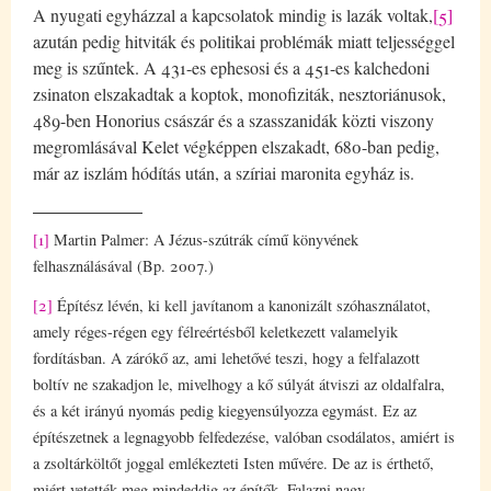
A nyugati egyházzal a kapcsolatok mindig is lazák voltak,
[5]
azután pedig hitviták és politikai problémák miatt teljességgel
meg is szűntek. A 431-es ephesosi és a 451-es kalchedoni
zsinaton elszakadtak a koptok, monofiziták, nesztoriánusok,
489-ben Honorius császár és a szasszanidák közti viszony
megromlásával Kelet végképpen elszakadt, 680-ban pedig,
már az iszlám hódítás után, a szíriai maronita egyház is.
[1]
Martin Palmer: A Jézus-szútrák című könyvének
felhasználásával (Bp. 2007.)
[2]
Építész lévén, ki kell javítanom a kanonizált szóhasználatot,
amely réges-régen egy félreértésből keletkezett valamelyik
fordításban. A zárókő az, ami lehetővé teszi, hogy a felfalazott
boltív ne szakadjon le, mivelhogy a kő súlyát átviszi az oldalfalra,
és a két irányú nyomás pedig kiegyensúlyozza egymást. Ez az
építészetnek a legnagyobb felfedezése, valóban csodálatos, amiért is
a zsoltárköltőt joggal emlékezteti Isten művére. De az is érthető,
miért vetették meg mindeddig az építők. Falazni nagy,