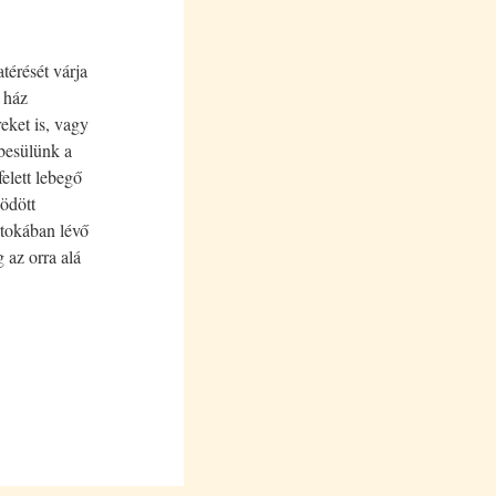
térését várja
 ház
eket is, vagy
besülünk a
elett lebegő
södött
irtokában lévő
 az orra alá