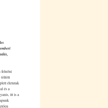
les
 emberi
ladás,
 felnőni
töltött
lett életutak
al és a
nis, itt is a
kapunk
sztően