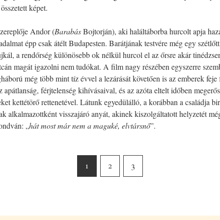
összetett képet.
szereplője Andor (
Barabás
Bojtorján), aki haláltáborba hurcolt apja haza
radalmat épp csak átélt Budapesten. Barátjának testvére még egy szétlőtt
jkál, a rendőrség különösebb ok nélkül hurcol el az őrsre akár tinédzser
tcán magát igazolni nem tudókat. A film nagy részében egyszerre szem
háború még több mint tíz évvel a lezárását követően is az emberek feje f
z apátlanság, férjtelenség kihívásaival, és az azóta eltelt időben megerő
eket kettétörő rettenetével. Látunk egyedülálló, a korábban a családja b
ak alkalmazottként visszajáró anyát, akinek kiszolgáltatott helyzetét még
ondván: „
hát most már nem a maguké, elvtársnő
”.
1
2
3