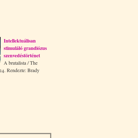
Intellektuálisan
stimuláló grandiózus
szenvedéstörténet
A brutalista / The
024. Rendezte: Brady