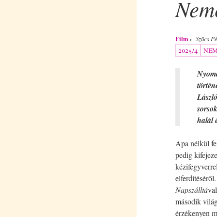
Neme
Film
Szücs Pé
2025/4
NEM
Nyomas
történ
László
sorsok
halál 
Apa nélkül f
pedig kifejeze
kézifegyverre
elferdítésérő
Napszálltá
val
második világ
érzékenyen me