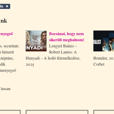
ink
enyegző
Bocsánat, hogy nem
sikerült meghalnom!
, securitate.
Lengyel Balázs –
 hímzett
Robert Lantos: A
 néptánc,
Hunyadi – A holló felemelkedése,
Brutalist, 2
odik
2025
Corbet
r menyegző
lassan