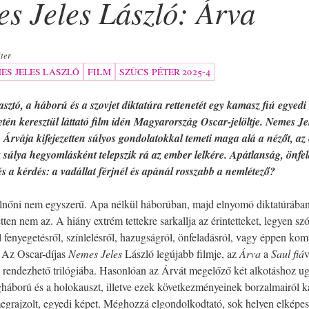
s Jeles László: Árva
ter
ES JELES LÁSZLÓ
FILM
SZÜCS PÉTER 2025-4
ztó, a háború és a szovjet diktatúra rettenetét egy kamasz fiú egyedi
etén keresztül láttató film idén Magyarország Oscar-jelöltje. Nemes Je
 Árvája kifejezetten súlyos gondolatokkal temeti maga alá a nézőt, az
 súlya hegyomlásként telepszik rá az ember lelkére. Apátlanság, önfe
és a kérdés: a vadállat férjnél és apánál rosszabb a nemlétező?
elnőni nem egyszerű. Apa nélkül háborúban, majd elnyomó diktatúrában
tten nem az. A hiány extrém tettekre sarkallja az érintetteket, legyen szó 
l fenyegetésről, színlelésről, hazugságról, önfeladásról, vagy éppen komp
l. Az Oscar-díjas
Nemes Jeles
László legújabb filmje, az
Árva
a
Saul fiá
v
 rendezhető trilógiába. Hasonlóan az Árvát megelőző két alkotáshoz ugya
háború és a holokauszt, illetve ezek következményeinek borzalmairól 
grajzolt, egyedi képet. Méghozzá elgondolkodtató, sok helyen elképe