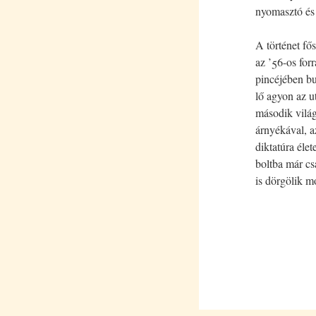
nyomasztó és 
A történet fő
az ’56-os for
pincéjében bu
lő agyon az u
második világ
árnyékával, a
diktatúra élet
boltba már cs
is dörgölik m