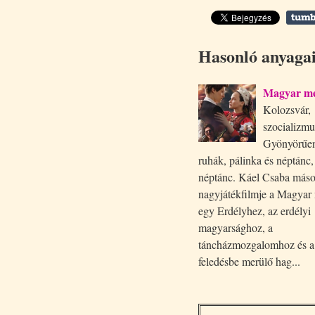
Hasonló anyaga
Magyar m
Kolozsvár,
szocializmus
Gyönyörűen
ruhák, pálinka és néptánc,
néptánc. Káel Csaba más
nagyjátékfilmje a Magya
egy Erdélyhez, az erdélyi
magyarsághoz, a
táncházmozgalomhoz és a 
feledésbe merülő hag...