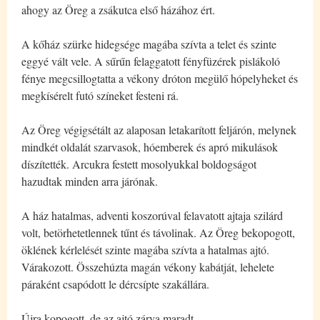
ahogy az Öreg a zsákutca első házához ért.
A kőház szürke hidegsége magába szívta a telet és szinte
eggyé vált vele. A sűrűn felaggatott fényfüzérek pislákoló
fénye megcsillogtatta a vékony dróton megülő hópelyheket és
megkísérelt futó színeket festeni rá.
Az Öreg végigsétált az alaposan letakarított feljárón, melynek
mindkét oldalát szarvasok, hóemberek és apró mikulások
díszítették. Arcukra festett mosolyukkal boldogságot
hazudtak minden arra járónak.
A ház hatalmas, adventi koszorúval felavatott ajtaja szilárd
volt, betörhetetlennek tűnt és távolinak. Az Öreg bekopogott,
öklének kérlelését szinte magába szívta a hatalmas ajtó.
Várakozott. Összehúzta magán vékony kabátját, lehelete
páraként csapódott le dércsípte szakállára.
Újra kopogott, de az ajtó zárva maradt.