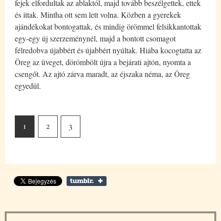
fejek elfordultak az ablaktól, majd tovább beszélgettek, ettek
és ittak. Mintha ott sem lett volna. Közben a gyerekek
ajándékokat bontogattak, és mindig örömmel felsikkantottak
egy-egy új szerzeménynél, majd a bontott csomagot
félredobva újabbért és újabbért nyúltak. Hiába kocogtatta az
Öreg az üveget, dörömbölt újra a bejárati ajtón, nyomta a
csengőt. Az ajtó zárva maradt, az éjszaka néma, az Öreg
egyedül.
1
2
3