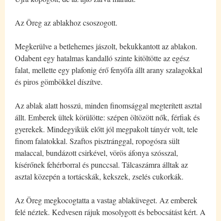
Az Öreg az ablakhoz csoszogott.
Megkerülve a betlehemes jászolt, bekukkantott az ablakon.
Odabent egy hatalmas kandalló szinte kitöltötte az egész
falat, mellette egy plafonig érő fenyőfa állt arany szalagokkal
és piros gömbökkel díszítve.
Az ablak alatt hosszú, minden finomsággal megterített asztal
állt. Emberek ültek körülötte: szépen öltözött nők, férfiak és
gyerekek. Mindegyikük előtt jól megpakolt tányér volt, tele
finom falatokkal. Szaftos pisztránggal, ropogósra sült
malaccal, bundázott csirkével, vörös áfonya szósszal,
kísérőnek fehérborral és punccsal. Tálcaszámra álltak az
asztal közepén a tortácskák, kekszek, zselés cukorkák.
Az Öreg megkocogtatta a vastag ablaküveget. Az emberek
felé néztek. Kedvesen rájuk mosolygott és bebocsátást kért. A