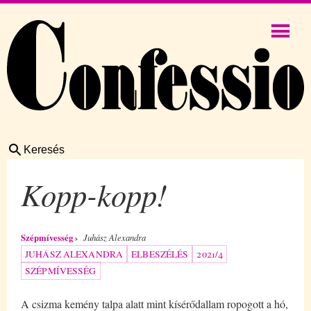
Keresés
Kopp-kopp!
Szépmívesség
Juhász Alexandra
JUHÁSZ ALEXANDRA
ELBESZÉLÉS
2021/4
SZÉPMÍVESSÉG
A csizma kemény talpa alatt mint kísérődallam ropogott a hó,