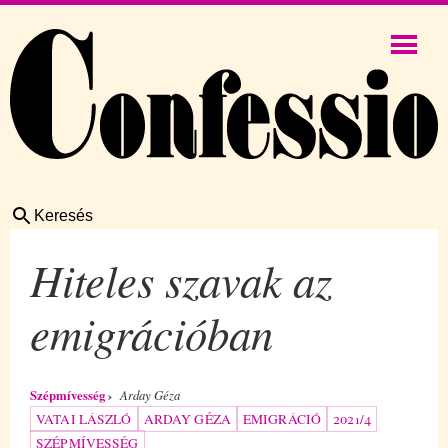
Keresés
Hiteles szavak az
emigrációban
Szépmívesség
Arday Géza
VATAI LÁSZLÓ
ARDAY GÉZA
EMIGRÁCIÓ
2021/4
SZÉPMÍVESSÉG