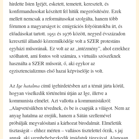
hirdette Isten Igéjét, esketett, temetett, keresztelt, és
konfirmandusokat készített fel hitük megerősítésére. Ezek
mellett nemcsak a reformátusokat szolgálta, hanem több
fórumon a magyarságot is: emigrációs folyóiratokba írt, és
előadásokat tartott. 1951 és 1976 között, negyed évszázadon
keresztül állandó közreműködője volt a SZER protestáns
egyházi műsorának. Ez volt az az „intézmény”, ahol ezrekhez
szólhatott, ami fontos volt számára, s virtuális szószéknek
használta a SZER műsorát, ő, aki egykor az
egzisztencializmus első hazai képviselője is volt.
Az
Ige hatalma
című igehirdetésben azt a témát járta körül,
hogyan viselkedik történelmi útján az Ige, illetve a
kommunista elmélet. Azt vallotta a kommunistákról:
„Alapvetésükben tévednek, és be is csapják a világot. Nem az
anyag hatalma az erejük, hanem a Sátán szellemével
próbálják megvalósítani a kárhozat birodalmát. Elméletük
tisztaságát – ehhez mérten – vallásos tisztelettel őrzik, s jaj
annak, aki szembehelyezkedik imádatuk tárgyával. Alaposan