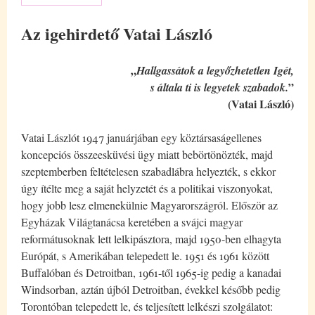
Az igehirdető Vatai László
„
Hallgassátok a legyőzhetetlen Igét,
”
s általa ti is legyetek szabadok.
(Vatai László)
Vatai Lászlót 1947 januárjában egy köztársaságellenes
koncepciós összeesküvési ügy miatt bebörtönözték, majd
szeptemberben feltételesen szabadlábra helyezték, s ekkor
úgy ítélte meg a saját helyzetét és a politikai viszonyokat,
hogy jobb lesz elmenekülnie Magyarországról. Először az
Egyházak Világtanácsa keretében a svájci magyar
reformátusoknak lett lelkipásztora, majd 1950-ben elhagyta
Európát, s Amerikában telepedett le. 1951 és 1961 között
Buffalóban és Detroitban, 1961-től 1965-ig pedig a kanadai
Windsorban, aztán újból Detroitban, évekkel később pedig
Torontóban telepedett le, és teljesített lelkészi szolgálatot: