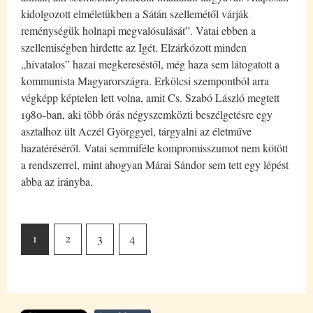
kidolgozott elméletükben a Sátán szellemétől várják
reménységük holnapi megvalósulását”. Vatai ebben a
szellemiségben hirdette az Igét. Elzárkózott minden
„hivatalos” hazai megkereséstől, még haza sem látogatott a
kommunista Magyarországra. Erkölcsi szempontból arra
végképp képtelen lett volna, amit Cs. Szabó László megtett
1980-ban, aki több órás négyszemközti beszélgetésre egy
asztalhoz ült Aczél Györggyel, tárgyalni az életműve
hazatéréséről. Vatai semmiféle kompromisszumot nem kötött
a rendszerrel, mint ahogyan Márai Sándor sem tett egy lépést
abba az irányba.
1
2
3
4