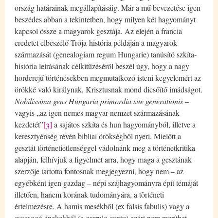
ország határainak megállapításáig. Már a mű bevezetése igen
beszédes abban a tekintetben, hogy milyen két hagyományt
kapcsol össze a magyarok gesztája. Az elején a francia
eredetet elbeszélő Trója-história példáján a magyarok
származását (genealogiam regum Hungarie) tanúsító szkíta-
história leírásának célkitűzéséről beszél úgy, hogy a nagy
horderejű történésekben megmutatkozó isteni kegyelemért az
örökké való királynak, Krisztusnak mond dicsőítő imádságot.
Nobilissima gens Hungaria primordia sue generationis
–
vagyis „az igen nemes magyar nemzet származásának
kezdetét”
[3]
a sajátos szkíta és hun hagyományból, illetve a
keresztyénség révén bibliai örökségből nyeri. Mielőtt a
gesztát történetietlenséggel vádolnánk meg a történetkritika
alapján, felhívjuk a figyelmet arra, hogy maga a gesztának
szerzője tartotta fontosnak megjegyezni, hogy nem – az
egyébként igen gazdag – népi szájhagyományra épít témáját
illetően, hanem korának tudományára, a történeti
értelmezésre. A hamis mesékből (ex falsis fabulis) vagy a
csacsogó énekekből (a garrulo cantu) azért nem meríthet,