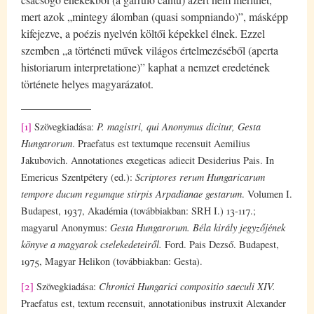
mert azok „mintegy álomban (quasi sompniando)”, másképp
kifejezve, a poézis nyelvén költői képekkel élnek. Ezzel
szemben „a történeti művek világos értelmezéséből (aperta
historiarum interpretatione)” kaphat a nemzet eredetének
története helyes magyarázatot.
[1]
Szövegkiadása:
P. magistri, qui Anonymus dicitur, Gesta
Hungarorum
. Praefatus est textumque recensuit Aemilius
Jakubovich. Annotationes exegeticas adiecit Desiderius Pais. In
Emericus Szentpétery (ed.):
Scriptores rerum Hungaricarum
tempore ducum regumque stirpis Arpadianae gestarum
. Volumen I.
Budapest, 1937, Akadémia (továbbiakban: SRH I.) 13-117.;
magyarul Anonymus:
Gesta Hungarorum. Béla király jegyzőjének
könyve a magyarok cselekedeteiről.
Ford. Pais Dezső. Budapest,
1975, Magyar Helikon (továbbiakban: Gesta).
[2]
Szövegkiadása:
Chronici Hungarici compositio saeculi XIV.
Praefatus est, textum recensuit, annotationibus instruxit Alexander