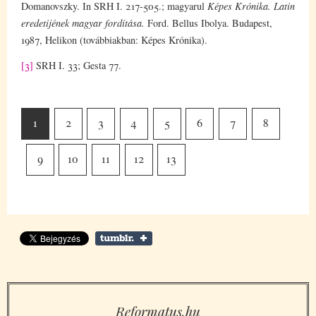
Domanovszky. In SRH I. 217-505.; magyarul
Képes Krónika. Latin
eredetijének magyar fordítása.
Ford. Bellus Ibolya. Budapest,
1987, Helikon (továbbiakban: Képes Krónika).
[3]
SRH I. 33; Gesta 77.
1
2
3
4
5
6
7
8
9
10
11
12
13
Reformatus.hu