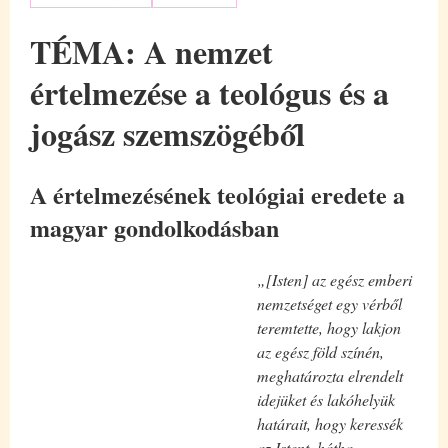
TÉMA: A nemzet
értelmezése a teológus és a
jogász szemszögéből
A értelmezésének teológiai eredete a
magyar gondolkodásban
„[Isten] az egész emberi
nemzetséget egy vérből
teremtette, hogy lakjon
az egész föld színén,
meghatározta elrendelt
idejüket és lakóhelyük
határait, hogy keressék
az Istent, hátha