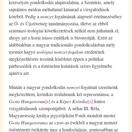
keresztyén gondolkodás alapirodalma, a Szentírás, amely
sajnálatos módon méltatlanul kimarad a vizsgálódások
köréből. Pedig a
nemzet
fogalmának alapvető értelmezéséhez
az Ó- és Újszövetség tanulmányozása, illetve az ebből
származó teológiai következtetések nélkül nem juthatunk el,
ahogy azt a korai írásos emlékek is bizonyítják. Ezért az
alábbiakban a magyar tradicionális gondolkodásban mély
nyomot hagyó
teológiai nemzet-fogalom
eredetének
megközelítésére teszünk kísérletet éppen a politikai
párbeszédek és a történelmi kutatások szíves figyelmébe
ajánlva azt.
Miután a magyar gondolkodás
nemzet
-fogalmát szeretnénk
megközelíteni, krónikás irodalmunk két reprezentánsa, a
Gesta Hungarorum
[1]
és a
Képes Krónika
[2]
fontos
vizsgálódásunk szempontjából. A néhai III. Béla,
Magyarország királya jegyzőjeként P-nek mondott mester
Gesta Hungaroruma
az 1200-as évekből a magyar nemzet
őstörténetét örökítette meg a honfoglalásig, pontosabban az