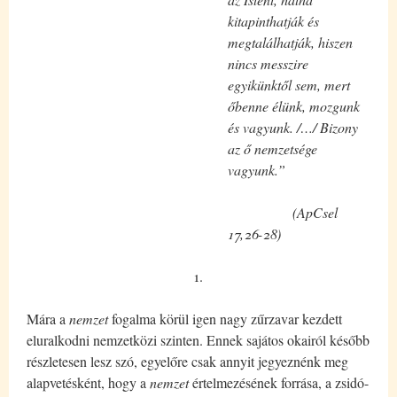
kitapinthatják és
megtalálhatják, hiszen
nincs messzire
egyikünktől sem, mert
őbenne élünk, mozgunk
és vagyunk. /…/ Bizony
az ő nemzetsége
vagyunk.”
(ApCsel
17,26-28)
1.
Mára a
nemzet
fogalma körül igen nagy zűrzavar kezdett
eluralkodni nemzetközi szinten. Ennek sajátos okairól később
részletesen lesz szó, egyelőre csak annyit jegyeznénk meg
alapvetésként, hogy a
nemzet
értelmezésének forrása, a zsidó-