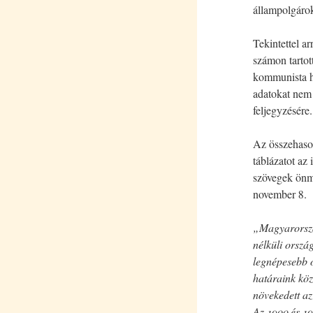
állampolgárok 
Tekintettel a
számon tartot
kommunista ha
adatokat nem 
feljegyzésére.
Az összehason
táblázatot az 
szövegek önm
november 8.
„Magyarorszá
nélküli orszá
legnépesebb o
határaink köz
növekedett a
Az 1900 és 19