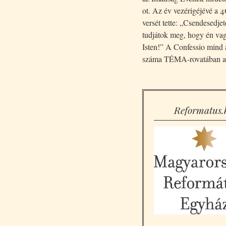
ot. Az év vezérigéjévé a 46
versét tette: „Csendesedjet
tudjátok meg, hogy én va
Isten!” A Confessio mind
száma TÉMA-rovatában az
Reformatus.