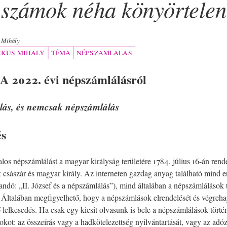
 számok néha könyörtele
 Mihály
KUS MIHÁLY
TÉMA
NÉPSZÁMLÁLÁS
 2022. évi népszámlálásról
lás, és nemcsak népszámlálás
és
los népszámlálást a magyar királyság területére 1784. július 16-án rendel
k császár és magyar király. Az interneten gazdag anyag található mind e
andó: „II. József és a népszámlálás”), mind általában a népszámlálások 
Általában megfigyelhető, hogy a népszámlások elrendelését és végreha
ő lelkesedés. Ha csak egy kicsit olvasunk is bele a népszámlálások törté
okot: az összeírás vagy a hadkötelezettség nyilvántartását, vagy az adó