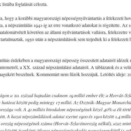
listába foglalását célozta.
rra, hogy a korábbi magyarországi népességnyilvántartás a felekezeti hova
ta, a népszámlálás 1941-ig az erre vonatkozó adatokat is rögzítette. Az 
talomátvételt követően az állami nyilvántartások vallásra, felekezetre 
tartalmaztak, 1950 után a népszámlálások sem terjedtek ki a felekezeti 
lítás érdekében a magyarországi népesség összesített adatairól idézek
internetről, a XX. század népszámlálási adatairól. A táblázatok és a velü
agukért beszélnek. Kommentárt nem fűzök hozzájuk. Letöltés ideje: 2
gon a 20. század hajnalán csaknem 19 millió ember élt; a Horvát–Sz
g határai között pedig mintegy 17 millió. Az Osztrák–Magyar Monarchi
rszága volt. A 41 milliós birodalom népességének közel 40%-a élt törté
ött. A hazai népszámlálások adatai szerint 1900 és 1910 között 1,4 milli
z ország népességének száma (Horvát–Szlavónország nélkül), azaz mint
10 közötti évenkénti átlagos népességnövekedés nagyságrendjétől (1,05