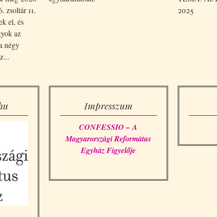
. zsoltár 11.
2025
ek el, és
gyok az
 a négy
...
hu
Impresszum
CONFESSIO – A
Magyarországi Református
Egyház Figyelője