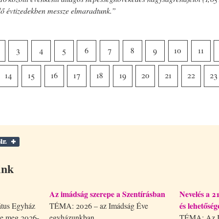
dő évtizedekben messze elmaradtunk.”
3
4
5
6
7
8
9
10
11
14
15
16
17
18
19
20
21
22
23
ink
Az imádság szerepe a Szentírásban
Nevelés a 2
és lehetőség
tus Egyház
TÉMA: 2026 – az Imádság Éve
te meg 2026-
egyházunkban.
TÉMA: Az If