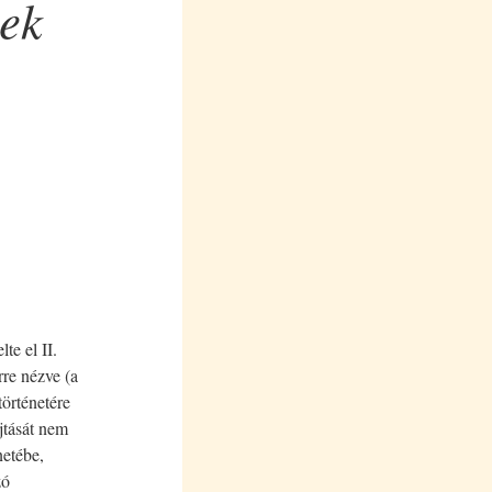
nek
te el II.
rre nézve (a
történetére
jtását nem
netébe,
zó