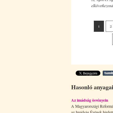
elkövetkezen
1
2
Hasonló anyaga
Az imádság ösvényein
A Magyarországi Reformá
az Imádság Évének hirdet