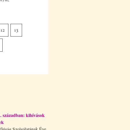
12
13
1. században: kihívások
ek
júság Szolgálatának Éve