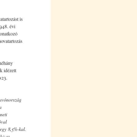
tartozást is
1948. évi
vonatkozó
hovatartozás
 néhány
k idézett
023.
lavónország
a
neti
óval
egy 8,5%-kal.
%) az