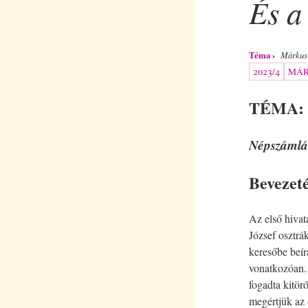
És a
Téma
Márkus
2023/4
MÁR
TÉMA: A
Népszámlá
Bevezet
Az első hivata
József osztrá
keresőbe beír
vonatkozóan. 
fogadta kitör
megértjük az 