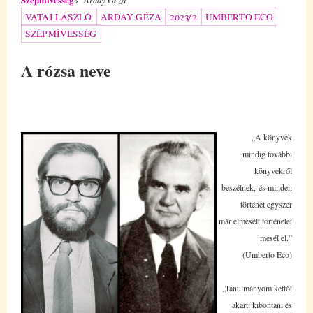
VATAI LÁSZLÓ
ARDAY GÉZA
2023/2
UMBERTO ECO
SZÉPMÍVESSÉG
A rózsa neve
„A könyvek
mindig további
könyvekről
beszélnek,
és minden
történet egyszer
már elmesélt történetet
mesél el.”
(Umberto Eco)
„Tanulmányom kettőt
akart: kibontani és