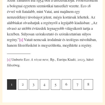
Szent Tamásról írta 1954-ben a disszertációját. Professzorként
a bolognai egyetem szemiotikai tanszékét vezette. Eco 18
évvel volt fiatalabb, mint Vatai, ami majdnem egy
nemzedéknyi távolságot jelent, mégis kortársak lehettek. Az
alábbiakat olvashatjuk a regényről a legújabb kiadásban: „Az
olvasó az utóbbi évtizedek legnagyobb világsikerét tartja a
kezében. Súlyosan szórakoztató és szórakoztatóan súlyos
regény.”
[1]
Vatait nemcsak irodalmár és teológus mivoltában,
hanem filozófusként is megszólította, megihlette a regény.
[1]
Umberto Eco:
A rózsa neve
, Bp., Európa Kiadó, 2023, hátsó
fülszöveg.
1
2
3
4
5
6
7
8