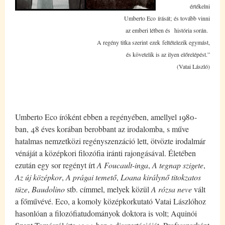
értékelni
Umberto Eco írását; és tovább vinni
az emberi létben és história során.
A regény titka szerint ezek feltételezik egymást,
és követelik is az ilyen előrelépést.”
(Vatai László)
Umberto Eco íróként ebben a regényében, amellyel 1980-
ban, 48 éves korában berobbant az irodalomba, s műve
hatalmas nemzetközi regényszenzáció lett, ötvözte irodalmár
vénáját a középkori filozófia iránti rajongásával. Életében
ezután egy sor regényt írt
A Foucault-inga
,
A tegnap szigete
,
Az új középkor
,
A prágai temető
,
Loana királynő titokzatos
tüze
,
Baudolino
stb. címmel, melyek közül
A rózsa neve
vált
a főművévé. Eco, a komoly középkorkutató Vatai Lászlóhoz
hasonlóan a filozófiatudományok doktora is volt; Aquinói