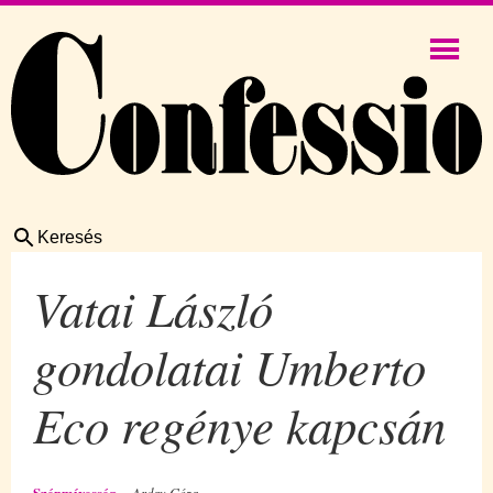
Keresés
Vatai László
gondolatai Umberto
Eco regénye kapcsán
Szépmívesség
Arday Géza