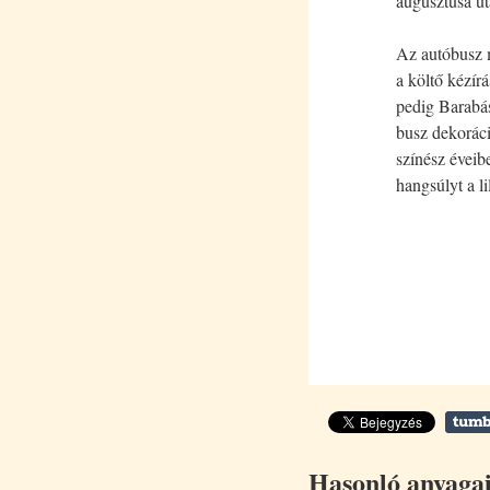
augusztusa ut
Az autóbusz m
a költő kézírá
pedig Barabás
busz dekoráci
színész éveibe
hangsúlyt a li
Hasonló anyaga