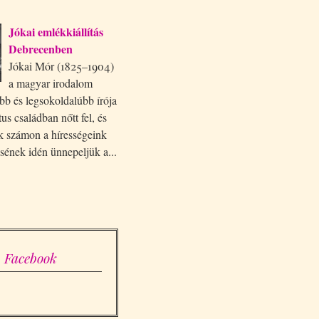
Jókai emlékkiállítás
Debrecenben
Jókai Mór (1825–1904)
a magyar irodalom
bb és legsokoldalúbb írója
tus családban nőtt fel, és
uk számon a hírességeink
ésének idén ünnepeljük a...
Facebook