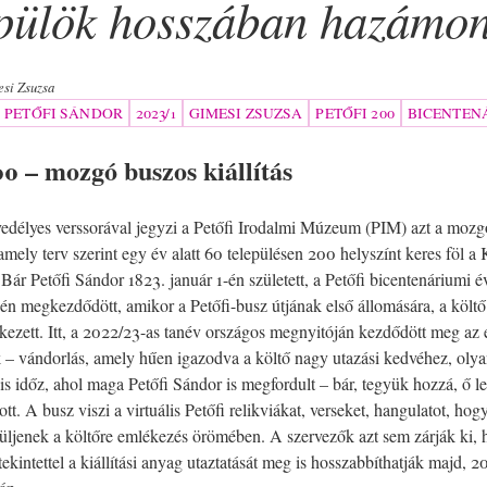
pülök hosszában hazám
si Zsuzsa
PETŐFI SÁNDOR
2023/1
GIMESI ZSUZSA
PETŐFI 200
BICENTEN
00 – mozgó buszos kiállítás
edélyes verssorával jegyzi a Petőfi Irodalmi Múzeum (PIM) azt a mozgó 
amely terv szerint egy év alatt 60 településen 200 helyszínt keres föl a 
ár Petőfi Sándor 1823. január 1-én született, a Petőfi bicentenáriumi 
én megkezdődött, amikor a Petőfi-busz útjának első állomására, a költő
kezett. Itt, a 2022/23-as tanév országos megnyitóján kezdődött meg az 
– vándorlás, amely hűen igazodva a költő nagy utazási kedvéhez, oly
is időz, ahol maga Petőfi Sándor is megfordult – bár, tegyük hozzá, ő le
tt. A busz viszi a virtuális Petőfi relikviákat, verseket, hangulatot, hog
üljenek a költőre emlékezés örömében. A szervezők azt sem zárják ki,
ekintettel a kiállítási anyag utaztatását meg is hosszabbíthatják majd, 2