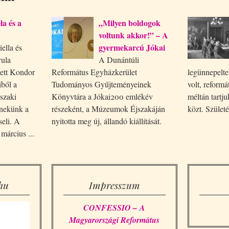
a és a
„Milyen boldogok
voltunk akkor!” – A
gyermekarcú Jókai
ella és
ula
A Dunántúli
zett Kondor
Református Egyházkerület
legünnepelte
ből a
Tudományos Gyűjteményeinek
volt, reformá
szaki
Könyvtára a Jókai200 emlékév
méltán tartj
l nekünk a
részeként, a Múzeumok Éjszakáján
közt. Szület
seli. A
nyitotta meg új, állandó kiállítását.
március ...
hu
Impresszum
CONFESSIO – A
Magyarországi Református