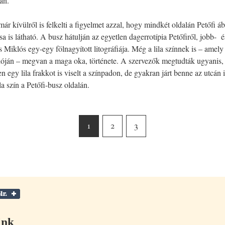
án.
ár kívülről is felkelti a figyelmet azzal, hogy mindkét oldalán Petőfi á
sa is látható. A busz hátulján az egyetlen dagerrotípia Petőfiről, jobb- 
 Miklós egy-egy fölnagyított litográfiája. Még a lila színnek is – amel
óján – megvan a maga oka, története. A szervezők megtudták ugyanis, 
n egy lila frakkot is viselt a színpadon, de gyakran járt benne az utcán i
la szín a Petőfi-busz oldalán.
1
2
3
ink