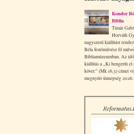
Kondor Bél
Biblia
Timár Gabri
Horváth Gy
nagyszerű kiállítást rende
Béla festőművész fő művei
Bibliamúzeumban. Az idő
kiállítás a „Ki hengeríti e
követ:” (Mk 16,3) címet vi
megnyitó ünnepség 2026. 
Reformatus.