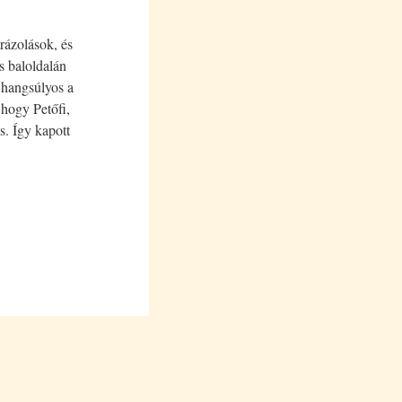
brázolások, és
és baloldalán
y hangsúlyos a
hogy Petőfi,
s. Így kapott