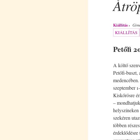
Átrö
Kiállítás
Gime
KIÁLLÍTÁS
Petőfi 2
A költő szenv
Petőfi-buszt, 
medencében. B
szeptember 1-
Kiskőrösre ér
– mondhatjuk 
helyszíneken 
szekéren utazo
többen részes
érdeklődésre t