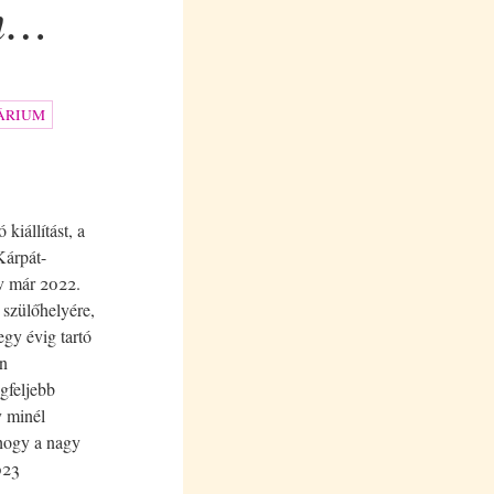
on…
ÁRIUM
kiállítást, a
Kárpát-
év már 2022.
 szülőhelyére,
egy évig tartó
an
gfeljebb
y minél
 hogy a nagy
023