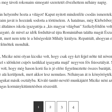
meg távoli rokonaim simogató szeretetét élvezhettem néhány napig.
án helyembe hozta a világot! Kaput nyitott mindenféle csodás ismeretek
raim javát is hozzánk sodorta a történelem. A hatalmas, még Klebelsb
t általános iskola igazgatója a „kis magyar világban” Székelyföldön volt
gató, de mivel az idők fordultával újra Romániában találta magát Észa
ett, mert nem tette le a hűségesküt Mihály királyra. Repatriált, ahogyan 
 felnőttek mondták.
 Micike néni olyan kicsike volt, hogy csak egy-két fejjel nőtte túl növe
 s időnként csípős taslikkal igazgatta majd’ negyven fős fiúosztályát.
 volt, hogy még hason korú fia is jó előre figyelmeztette összes barátját
 alá kerüljenek, mert akkor lesz nemulass. Néhányan át is könyörögték
agukat másik osztályba. Kiváló tanító-nevelő munkájáért Micike néni a
gas kormánykitüntetésben részesült.
1
2
3
4