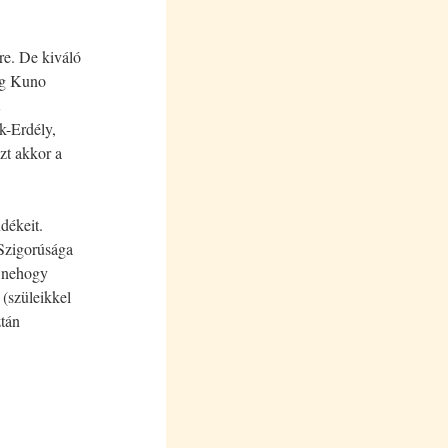
re. De kiváló
erg Kuno
k-Erdély,
ezt akkor a
ndékeit.
 Szigorúsága
, nehogy
 (szüleikkel
ztán