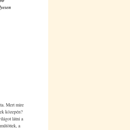
őbb
lyesen
ta. Mert mire
évek közepén?
lágot látni a
műtöttek, a