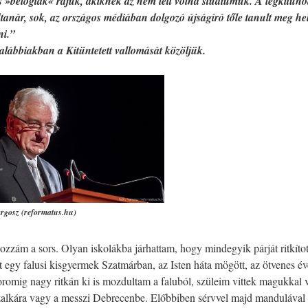
s »belógtak« rájuk, akiknek az nem lett volna stúdiumuk. A legkitűn
tanár, sok, az országos médiában dolgozó újságíró tőle tanult meg he
ni.”
ábbiakban a Kitüntetett vallomását közöljük.
argosz (reformatus.hu)
ozzám a sors. Olyan iskolákba járhattam, hogy mindegyik párját ritkítot
tt egy falusi kisgyermek Szatmárban, az Isten háta mögött, az ötvenes 
romig nagy ritkán ki is mozdultam a faluból, szüleim vittek magukkal vi
zalkára vagy a messzi Debrecenbe. Előbbiben sérvvel majd mandulával 