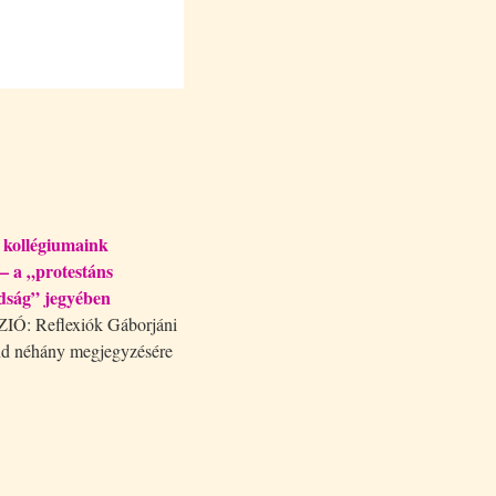
 kollégiumaink
 – a „protestáns
dság” jegyében
Ó: Reflexiók Gáborjáni
d néhány megjegyzésére