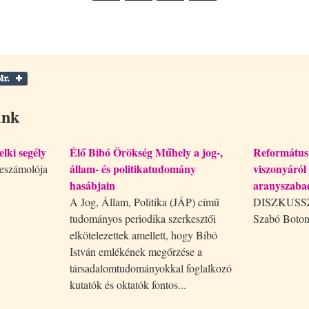
ink
elki segély
Élő Bibó Örökség Műhely a jog-,
Református
állam- és politikatudomány
viszonyáról
eszámolója
hasábjain
aranyszaba
A Jog, Állam, Politika (JÁP) című
DISZKUSSZI
tudományos periodika szerkesztői
Szabó Boton
elkötelezettek amellett, hogy Bibó
István emlékének megőrzése a
társadalomtudományokkal foglalkozó
kutatók és oktatók fontos...