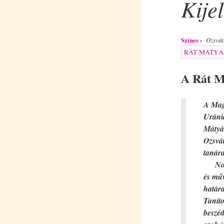
Kijel
Színes
Ozsvát
RÁT MÁTYÁ
A Rát Má
A Mag
Uránia
Mátyá
Ozsvá
tanára
Novot
és mű
határa
Taníto
beszéd