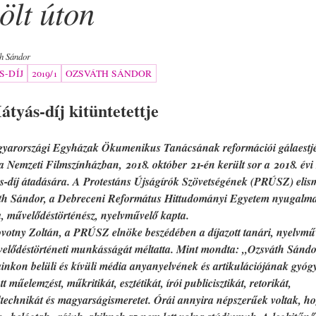
ölt úton
h Sándor
S-DÍJ
2019/1
OZSVÁTH SÁNDOR
tyás-díj kitüntetettje
yarországi Egyházak Ökumenikus Tanácsának reformációi gálaestjé
 Nemzeti Filmszínházban, 2018. október 21-én került sor a 2018. évi
s-díj átadására. A Protestáns Újságírók Szövetségének (PRÚSZ) elis
th Sándor, a Debreceni Református Hittudományi Egyetem nyugalma
, művelődéstörténész, nyelvművelő kapta.
ny Zoltán, a PRÚSZ elnöke beszédében a díjazott tanári, nyelvmű
velődéstörténeti munkásságát méltatta. Mint mondta: „Ozsváth Sándo
inkon belüli és kívüli média anyanyelvének és artikulációjának gyógy
tt műelemzést, műkritikát, esztétikát, írói publicisztikát, retorikát,
technikát és magyarságismeretet. Órái annyira népszerűek voltak, h