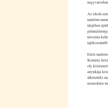
nagyvárosban 
Az iskola azt
tanítóim-taná
idejében épül
gimnáziumigaz
távoznia kell
tájékozottabb
Elsős tanítóm,
Kemény kézzel
oly közismert
anyukája keze
átkérették) m
nemsokára ma