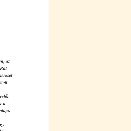
n, az
 Rát
merését
zott
velői
r a
ítója.
ogy