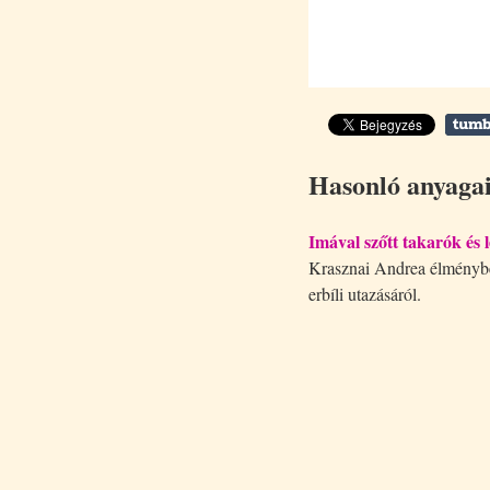
Hasonló anyaga
Imával szőtt takarók és l
Krasznai Andrea élményb
erbíli utazásáról.