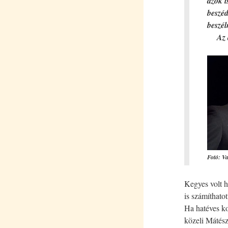
azok i
beszéd
beszél
Az al
Fotó: V
Kegyes volt h
is számíthato
Ha hatéves ko
közeli Mátés