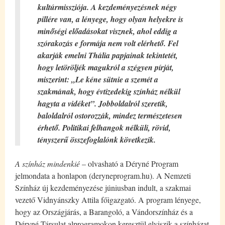
kultúrmissziója. A kezdeményezésnek négy
pillére van, a lényege, hogy olyan helyekre is
minőségi előadásokat visznek, ahol eddig a
szórakozás e formája nem volt elérhető. Fel
akarják emelni Thália papjainak tekintetét,
hogy letöröljék magukról a szégyen pírját,
miszerint: „Le kéne sütnie a szemét a
szakmának, hogy évtizedekig színház nélkül
hagyta a vidéket”. Jobboldalról szeretik,
baloldalról ostorozzák, mindez természetesen
érhető. Politikai felhangok nélküli, rövid,
tényszerű összefoglalónk következik.
A színház mindenkié
– olvasható a Déryné Program
jelmondata a honlapon (deryneprogram.hu). A Nemzeti
Színház új kezdeményezése júniusban indult, a szakmai
vezető Vidnyánszky Attila főigazgató. A program lényege,
hogy az Országjárás, a Barangoló, a Vándorszínház és a
Déryné Társulat alprogramokon keresztül elviszik a színházat