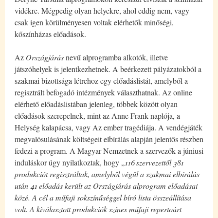
vidékre. Mégpedig olyan helyekre, ahol eddig nem, vagy
csak igen körülményesen voltak elérhetők minőségi,
kőszínházas előadások.
Az
Országjárás
nevű alprogramba alkotók, illetve
játszóhelyek is jelentkezhetnek. A beérkezett pályázatokból a
szakmai bizottsága létrehoz egy előadáslistát, amelyből a
regisztrált befogadó intézmények választhatnak. Az online
elérhető előadáslistában jelenleg, többek között olyan
előadások szerepelnek, mint az Anne Frank naplója, a
Helység kalapácsa, vagy Az ember tragédiája. A vendégjáték
megvalósulásának költségeit elbírálás alapján jelentős részben
fedezi a program. A Magyar Nemzetnek a szervezők a júniusi
induláskor úgy nyilatkoztak, hogy „
116 szervezettől 381
produkciót regisztráltak, amelyből végül a szakmai elbírálás
után 41 előadás került az Országjárás alprogram előadásai
közé. A cél a műfaji sokszínűséggel bíró lista összeállítása
volt. A kiválasztott produkciók színes műfaji repertoárt