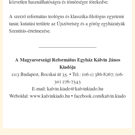
közvetlen használhatóságra és tömörségre törekedve.
A szerző református teológus és klasszika-filológus egyetemi
tanár, kutatási területe az Újszövetség és a görög egyházatyák
Szentírás-értelmezése.
________________________
A Magyarországi Református Egyház Kálvin János
Kiadója
1113 Budapest, Bocskai út 35. • Tel.: (06-1) 386-8267; (06-
30) 276-7343
E-mail: kalvin.kiado@kalvinkiado.hu
Weboldal: www.kalvinkiado.hu • facebook.com/kalvin.kiado