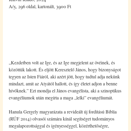
A/5, 296 oldal, kartonált, 3900 Ft
„Kezdetben volt az Ige, és az Ige megjelent az övéinek, és
közöttük lakott. És eljött Keresztelő János, hogy bizonyságot
tegyen az Isten Fiáról, aki azért jött, hogy tudtul adja nekünk
mindazt, amit az Atyától hallott, és így életet adjon a benne
hívőknek.” Ezt mondja el János evangélista, aki a szinoptikus
evangéliumok után megírta a maga „lelki” evangéliumát.
Hanula Gergely magyarázata a revideált új fordítású Biblia
(RÚF 2014) olvasói számára kínál segítséget tudományos
megalapozottsággal és igényességgel, közérthetőségre,