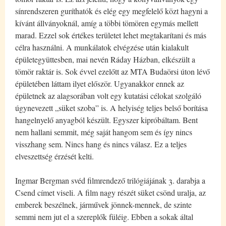
sínrendszeren guríthatók és elég egy megfelelő közt hagyni a
kívánt állványoknál, amíg a többi tömören egymás mellett
marad. Ezzel sok értékes területet lehet megtakarítani és más
célra használni. A munkálatok elvégzése után kialakult
épületegyüttesben, mai nevén Ráday Házban, elkészült a
tömör raktár is. Sok évvel ezelőtt az MTA Budaörsi úton lévő
épületében láttam ilyet először. Ugyanakkor ennek az
épületnek az alagsorában volt egy kutatási célokat szolgáló
úgynevezett „süket szoba” is. A helyiség teljes belső borítása
hangelnyelő anyagból készült. Egyszer kipróbáltam. Bent
nem hallani semmit, még saját hangom sem és így nincs
visszhang sem. Nincs hang és nincs válasz. Ez a teljes
elveszettség érzését kelti.
Ingmar Bergman svéd filmrendező trilógiájának 3. darabja a
Csend címet viseli. A film nagy részét süket csönd uralja, az
emberek beszélnek, járművek jönnek-mennek, de szinte
semmi nem jut el a szereplők füléig. Ebben a sokak által