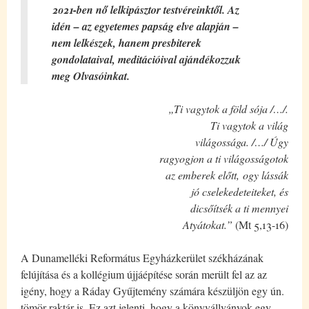
2021-ben nő lelkipásztor testvéreinktől. Az
idén – az egyetemes papság elve alapján –
nem lelkészek, hanem presbiterek
gondolataival, meditációival ajándékozzuk
meg Olvasóinkat.
„Ti vagytok a föld sója /…/.
Ti vagytok a világ
világossága. /…/ Úgy
ragyogjon a ti világosságotok
az emberek előtt, ogy lássák
jó cselekedeteiteket, és
dicsőítsék a ti mennyei
Atyátokat.”
(Mt 5,13-16)
A Dunamelléki Református Egyházkerület székházának
felújítása és a kollégium újjáépítése során merült fel az az
igény, hogy a Ráday Gyűjtemény számára készüljön egy ún.
tömör raktár is. Ez azt jelenti, hogy a könyvállványok egy