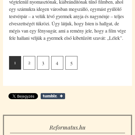
végtelenül nyomasztónak, kiábrándítónak tűnő filmben, ahol
egy számukra idegen városban megszálló, egymást gyűlölő
testvérpár – a velük lévő gyermek anyja és nagynénje – teljes
elveszettségét tükrözi. Úgy látjuk, hogy Isten is hallgat, de
mégis van egy fénysugár, ami a remény jele, hogy a film vége
fele hallani véljük a gyermek első kibetűzött szavát: „Lélek”.
1
2
3
4
5
Reformatus.hu