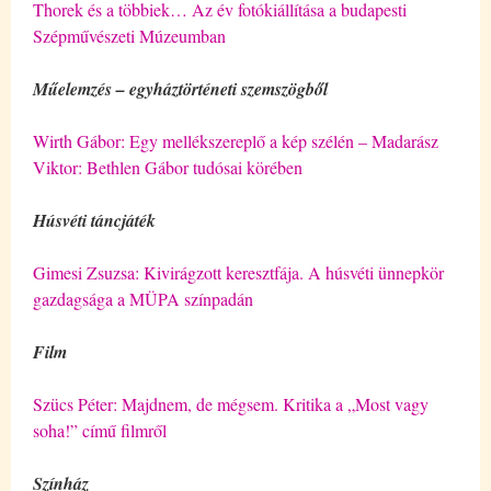
Thorek és a többiek… Az év fotókiállítása a budapesti
Szépművészeti Múzeumban
Műelemzés – egyháztörténeti szemszögből
Wirth Gábor: Egy mellékszereplő a kép szélén – Madarász
Viktor: Bethlen Gábor tudósai körében
Húsvéti táncjáték
Gimesi Zsuzsa: Kivirágzott keresztfája. A húsvéti ünnepkör
gazdagsága a MÜPA színpadán
Film
Szücs Péter: Majdnem, de mégsem. Kritika a „Most vagy
soha!” című filmről
Színház