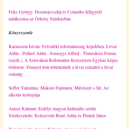
Feke György: Dosztojevszkij és Columbo felügyelő
találkozása az Örkény Színházban
Könyvszemle
Karasszon István: Felvidéki reformátusság képekben. Lévai
Attila - Petheő Attila - Somogyi Alfréd - Tömösközi Ferenc
(szerk.), A Szlovákiai Református Keresztyén Egyház képes
története. Fénnyel írott történetünk a lévai zsinattól a lévai
zsinatig
Seffer Valentina: Makoto Fujimura, Művészet + hit. Az
alkotás teológiája
Aniszi Kálmán: Erdélyi magyar kulturális szótár.
Szerkesztette: Kolozsvárt Benő Attila és Péntek János