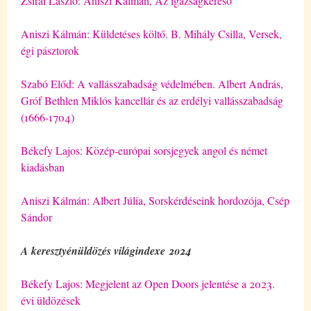
Zsirai László: Aniszi Kálmán, Az igazságkereső
Aniszi Kálmán: Küldetéses költő. B. Mihály Csilla, Versek,
égi pásztorok
Szabó Előd: A vallásszabadság védelmében. Albert András,
Gróf Bethlen Miklós kancellár és az erdélyi vallásszabadság
(1666-1704)
Békefy Lajos: Közép-európai sorsjegyek angol és német
kiadásban
Aniszi Kálmán: Albert Júlia, Sorskérdéseink hordozója, Csép
Sándor
A keresztyénüldözés világindexe 2024
Békefy Lajos: Megjelent az Open Doors jelentése a 2023.
évi üldözések