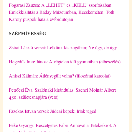
Fogarasi Zsuzsa: A „LEHET” és „KELL” szorításában.
Emlékkiállítás a Ráday Múzeumban, Kecskeméten, Tóth
Károly püspök halála évfordulóján
SZÉPMÍVESSÉG
Zsirai László versei: Lelkünk kis zugában; Ne úgy, de úgy
Hegedűs Imre János: A végtelen idő gyomrában (elbeszélés)
Aniszi Kálmán: Átlényegült volna? (filozófiai karcolat)
Petrőczi Éva: Szalónaki kirándulás. Szenci Molnár Albert
450. születésnapjára (vers)
Fazekas István versei: Júdeai képek; Írlak téged
Feke György: Beszélgetés Fábri Annával a Telekiekről. A