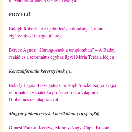
művelődéstörténet Száz év magánya
FIGYELŐ
Balogh Róbert: „Az igehirdetés bolondsága”, mint a
cigánymisszió megtartó ereje
Berecz Ágnes: „Harangoznak a templomban” – A Ráday
család és a református egyház ügyei Mária Terézia idején
Korszakformáló keresztyének (3.)
Békefy Lajos: Beszélgetés Christoph Stückelberger svájci
református szociáletika professzorral, a világhírű
Globethics.net alapítójával
Magyar fotóművészek Amerikában (1914-1989)
Gimesi Zsuzsa: Kertész, Moholy-Nagy, Capa, Brassai,