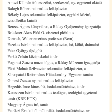
Aniszi Kálmán író, esszéíró, szerkesztő, ny. egyetemi oktató
Balogh Róbert református lelkipásztor
Békefy Lajos református lelkipásztor, egyházi közíró,
szociáletika-kutató
Berecz Ágnes könyvtáros, a Ráday Gyűjtemény igazgatója
Brückner Ákos Előd O. ciszterci plébános
Dietrich, Walter emeritus professor (Bern)
Fazekas István református lelkipásztor, író, költő, drámaíró
Feke György újságíró
Ferkó Zoltán középiskolai tanár
Fogarasi Zsuzsa muzeológus, a Ráday Múzeum igazgatója
Füsti-Molnár Szilveszter református lelkipásztor, a
Sárospataki Református Hittudományi Egyetem tanára
Gimesi Zsuzsa ny. református lelkipásztor
Hegedűs Imre János író, irodalomtörténész, tanár
Karasszon István református teológus, teológiai egyetemi
tanár (KRE HTK)
Magyary Ágnes író, tanár
Petrőczi Éva költő, műfordító, irodalomtörténész, ny.