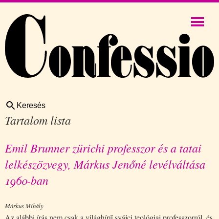
Keresés
Tartalom lista
Emil Brunner zürichi professzor és a tatai
lelkészözvegy, Márkus Jenőné levélváltása
1960-ban
Márkus Mihály
Az alábbi írás nem csak a világhírű svájci teológiai professzorról, és