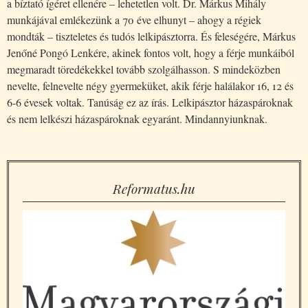
a bíztató ígéret ellenére – lehetetlen volt. Dr. Márkus Mihály
munkájával emlékezünk a 70 éve elhunyt – ahogy a régiek
mondták – tiszteletes és tudós lelkipásztorra. És feleségére, Márkus
Jenőné Pongó Lenkére, akinek fontos volt, hogy a férje munkáiból
megmaradt töredékekkel tovább szolgálhasson. S mindeközben
nevelte, felnevelte négy gyermeküket, akik férje halálakor 16, 12 és
6-6 évesek voltak. Tanúság ez az írás. Lelkipásztor házaspároknak
és nem lelkészi házaspároknak egyaránt. Mindannyiunknak.
Reformatus.hu