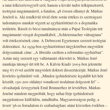
a tatai lelkészözvegyről szól, hanem a kiváló tudós lelkipásztorról,
teológiai magántanárról, a fiatalon, 48 évesen elhunyt dr. Márkus
Jenőről is. Aki rendkívül rövid élete során értékes és szerteágazó
tudományos munkát végzett az egyháztörténet és a dogmatika
területén. Bázeli és bécsi tanulmányai után a Pápai Teológián tett
magántanári vizsgát dogmatikából, „Schleiermacher váltságtana”
volt értekezésének címe. A Debreceni Egyetemen szerzett teológiai
doktorátust. Az 1939-ben egyháztörténet tárgykörében megvédett
dolgozatának címe: „A liberális szellem a református egyházban”.
Aztán még szerzett egy vallástanári oklevelet is. Márkus Jenő
munkája tátongó űrt tölt be. A Kálvin Kiadó 2005-ben jelentette
meg 67 évvel azelőtt megvédett doktori disszertációját. Márkus Jenő
kivételes igehirdető volt. „Minden igehirdetésére legalább két héti
készült, 150-200 oldalnyi vonatkozó irodalmat dolgozott fel” –
olvashatjuk özvegyének Emil Brunnerhez írt levelében. Márkus
Jenőné mindent megpróbált, hogy néhai férje igehirdetéseit
megjelentesse külföldön, mindhiába. Magyarországon pedig, a
levert '56-os forradalom és szabadságharc utáni közvetlen években –