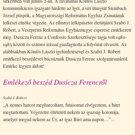
sírkertben volt június 2-án. A ravatalnál Köntös László
kommunikációs igazgató hirdette az Igét, a síri liturgiát Steinbach
József püspök, a Magyarországi Református Egyház Zsinatának
lelkészi elnöke végezte. Az elhunyt lelkipásztor életútjáról Szabó J.
Róbert, a Veszprémi Református Egyházmegye esperese emlékezett
meg. Dusicza Ferenc a Confessio Szerkesztősége tagja volt 1980-
1983 között és számos írással gazdagította a folyóirat olvasóit. Az
alábbiakban Köntös László igehirdetésével és Szabó J. Róbert
emlékező beszédével búcsúzunk Dusicza Ferenc szolgatársunktól.
Emléke legyen áldott!
Emlékező beszéd Dusicza Ferencről
Szabó J. Róbert
„A nemes harcot megharcoltam, futásomat elvégeztem, a hitet
megtartottam. Végezetre eltétetett nekem az igazság koronája,
amelyet megad nekem az Úr, az igaz Bíró ama napon…”...